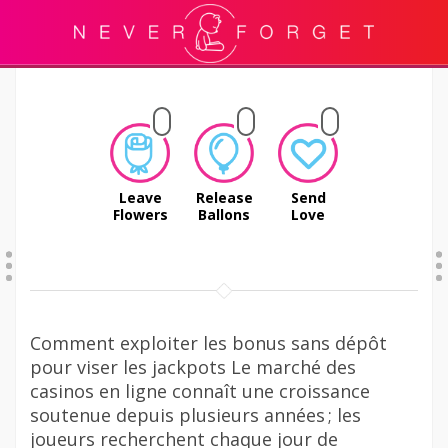
Leave
Release
Send
Flowers
Ballons
Love
Comment exploiter les bonus sans dépôt
pour viser les jackpots Le marché des
casinos en ligne connaît une croissance
soutenue depuis plusieurs années ; les
joueurs recherchent chaque jour de