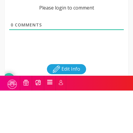
Please login to comment
0
COMMENTS
Edit Info