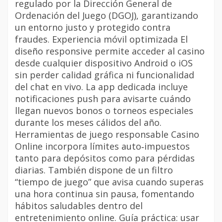
regulado por la Dirección General de
Ordenación del Juego (DGOJ), garantizando
un entorno justo y protegido contra
fraudes. Experiencia móvil optimizada El
diseño responsive permite acceder al casino
desde cualquier dispositivo Android o iOS
sin perder calidad gráfica ni funcionalidad
del chat en vivo. La app dedicada incluye
notificaciones push para avisarte cuándo
llegan nuevos bonos o torneos especiales
durante los meses cálidos del año.
Herramientas de juego responsable Casino
Online incorpora límites auto‑impuestos
tanto para depósitos como para pérdidas
diarias. También dispone de un filtro
“tiempo de juego” que avisa cuando superas
una hora continua sin pausa, fomentando
hábitos saludables dentro del
entretenimiento online. Guía práctica: usar