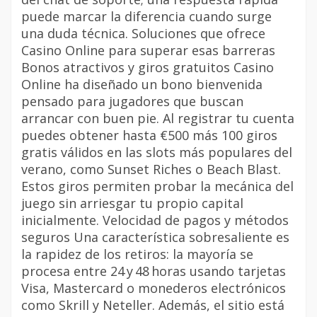
puede marcar la diferencia cuando surge
una duda técnica. Soluciones que ofrece
Casino Online para superar esas barreras
Bonos atractivos y giros gratuitos Casino
Online ha diseñado un bono bienvenida
pensado para jugadores que buscan
arrancar con buen pie. Al registrar tu cuenta
puedes obtener hasta €500 más 100 giros
gratis válidos en las slots más populares del
verano, como Sunset Riches o Beach Blast.
Estos giros permiten probar la mecánica del
juego sin arriesgar tu propio capital
inicialmente. Velocidad de pagos y métodos
seguros Una característica sobresaliente es
la rapidez de los retiros: la mayoría se
procesa entre 24 y 48 horas usando tarjetas
Visa, Mastercard o monederos electrónicos
como Skrill y Neteller. Además, el sitio está