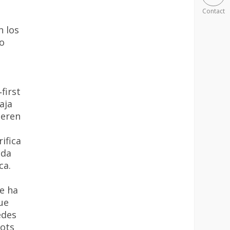
Contact
n los
lo
first
aja
ieren
rifica
ida
ca.
ne ha
ue
edes
lots