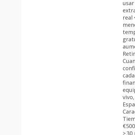
usar
extr
real
meno
temp
grat
aume
Reti
Cuan
conf
cada
fina
equi
vivo
Espa
Cara
Tiem
€500
> 30