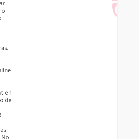
ar
ro
s
as.
nline
at en
ro de
B
les
í No