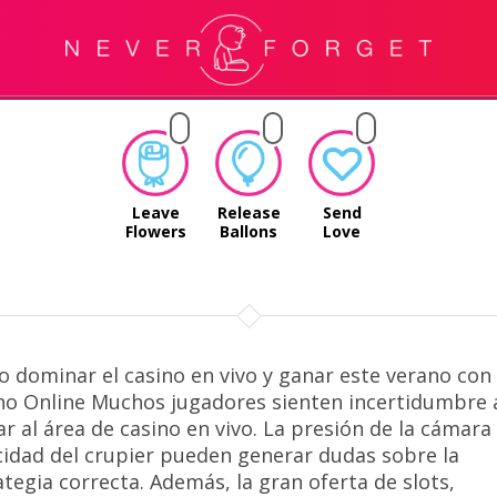
Leave
Release
Send
Flowers
Ballons
Love
 dominar el casino en vivo y ganar este verano con
no Online Muchos jugadores sienten incertidumbre 
ar al área de casino en vivo. La presión de la cámara 
cidad del crupier pueden generar dudas sobre la
ategia correcta. Además, la gran oferta de slots,