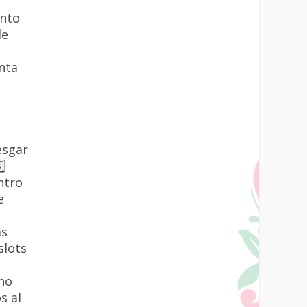
ento
de
enta
esgar
⃣
ntro
e
as
slots
 no
s al