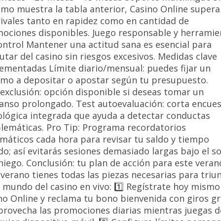
omo muestra la tabla anterior, Casino Online supera
rivales tanto en rapidez como en cantidad de
ociones disponibles. Juego responsable y herramie
ontrol Mantener una actitud sana es esencial para
rutar del casino sin riesgos excesivos. Medidas clave
ementadas Límite diario/mensual: puedes fijar un
mo a depositar o apostar según tu presupuesto.
exclusión: opción disponible si deseas tomar un
anso prolongado. Test autoevaluación: corta encue
ológica integrada que ayuda a detectar conductas
lemáticas. Pro Tip: Programa recordatorios
máticos cada hora para revisar tu saldo y tiempo
do; así evitarás sesiones demasiado largas bajo el so
niego. Conclusión: tu plan de acción para este veran
 verano tienes todas las piezas necesarias para triu
l mundo del casino en vivo: 1️⃣ Regístrate hoy mismo
no Online y reclama tu bono bienvenida con giros gr
Aprovecha las promociones diarias mientras juegas 