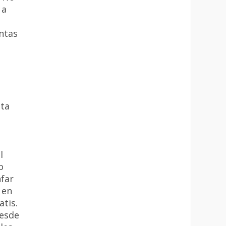
 a
ntas
sta
l
o
nfar
 en
atis.
desde