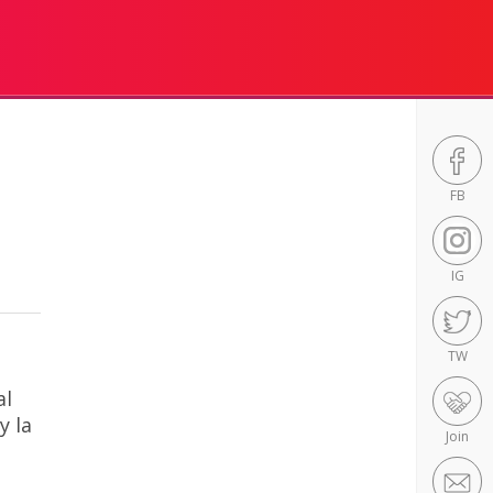
FB
IG
TW
al
y la
Join