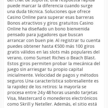
puede marcar la diferencia cuando surge
una duda técnica. Soluciones que ofrece
Casino Online para superar esas barreras
Bonos atractivos y giros gratuitos Casino
Online ha diseñado un bono bienvenida
pensado para jugadores que buscan
arrancar con buen pie. Al registrar tu cuenta
puedes obtener hasta €500 más 100 giros
gratis válidos en las slots más populares del
verano, como Sunset Riches o Beach Blast.
Estos giros permiten probar la mecánica del
juego sin arriesgar tu propio capital
inicialmente. Velocidad de pagos y métodos
seguros Una característica sobresaliente es
la rapidez de los retiros: la mayoría se
procesa entre 24 y 48 horas usando tarjetas
Visa, Mastercard o monederos electrónicos
como Skrill y Neteller. Además, el sitio está