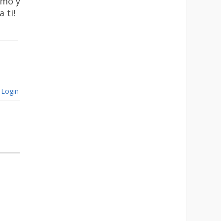
smo y
 ti!
Login