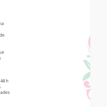
ia
 de
ue
s
 48 h
s
dades