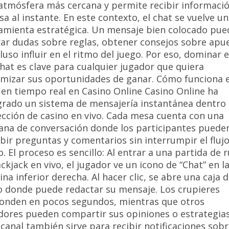
atmósfera más cercana y permite recibir informaci
osa al instante. En este contexto, el chat se vuelve u
amienta estratégica. Un mensaje bien colocado pue
rar dudas sobre reglas, obtener consejos sobre apu
cluso influir en el ritmo del juego. Por eso, dominar e
chat es clave para cualquier jugador que quiera
mizar sus oportunidades de ganar. Cómo funciona e
 en tiempo real en Casino Online Casino Online ha
grado un sistema de mensajería instantánea dentro
ección de casino en vivo. Cada mesa cuenta con una
ana de conversación donde los participantes puede
ibir preguntas y comentarios sin interrumpir el flujo
o. El proceso es sencillo: Al entrar a una partida de r
ackjack en vivo, el jugador ve un icono de “Chat” en l
ina inferior derecha. Al hacer clic, se abre una caja 
o donde puede redactar su mensaje. Los crupieres
onden en pocos segundos, mientras que otros
dores pueden compartir sus opiniones o estrategias
 canal también sirve para recibir notificaciones sob