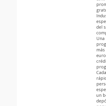
prom
grat
Indu
espe
del 
comp
Una 
prog
más 
euro
créd
prog
Cada
rápi
pers
espe
un b
depó