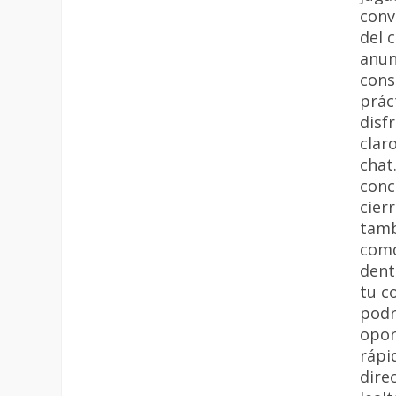
conv
del 
anun
cons
prác
disf
clar
chat
conc
cier
tamb
como
dent
tu c
podr
opor
rápi
dire