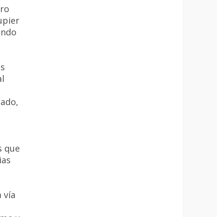
tro
upier
ando
es
al
eado,
s que
ias
 vía
e