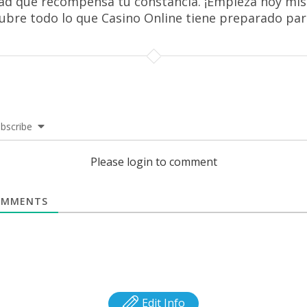
tad que recompensa tu constancia. ¡Empieza hoy mi
ubre todo lo que Casino Online tiene preparado para
bscribe
Please login to comment
MMENTS
Edit Info