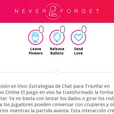
Leave
Release
Send
Flowers
Ballons
Love
xión en Vivo: Estrategias de Chat para Triunfar en
no Online El juego en vivo ha transformado la forma
tar. Ya no basta con lanzar los dados o girar los rodi
a los jugadores pueden conversar con crupieres y o
rios mientras la partida avanza. Esta interacción cr