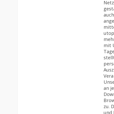
Netz
gest
auch
ange
mitt
utop
mehr
mit 
Tage
stel
pers
Ausz
Vera
Unse
an j
Down
Brow
zu. 
und 