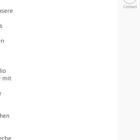
Contact
nsere
s
en
lio
e mit
e
s
chen
erbe