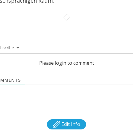
schsprachigen Raum.
bscribe
Please login to comment
MMENTS
Edit Info