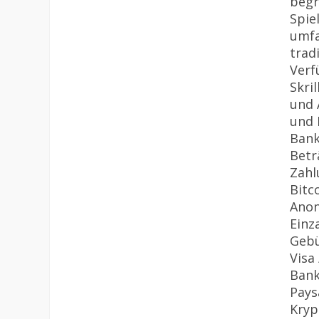
begr
Spie
umfa
trad
Verf
Skri
und 
und 
Bank
Betr
Zahl
Bitc
Anon
Einz
Gebü
Visa
Bank
Pays
Kryp