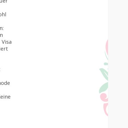
uer
ohl
n:
en
 Visa
iert
:
hode
Keine