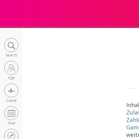
Search
Age
Cause
Inha
Zula
Zahl
Year
Gami
weit