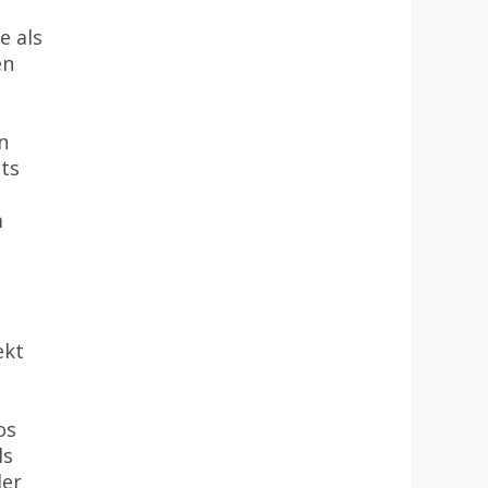
e als
en
n
ts
m
ekt
os
ls
ler