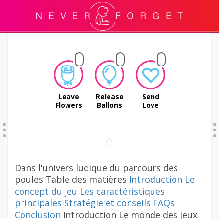
Leave
Release
Send
Flowers
Ballons
Love
Dans l'univers ludique du parcours des
poules Table des matières
Introduction
Le
concept du jeu
Les caractéristiques
principales
Stratégie et conseils
FAQs
Conclusion
Introduction Le monde des jeux