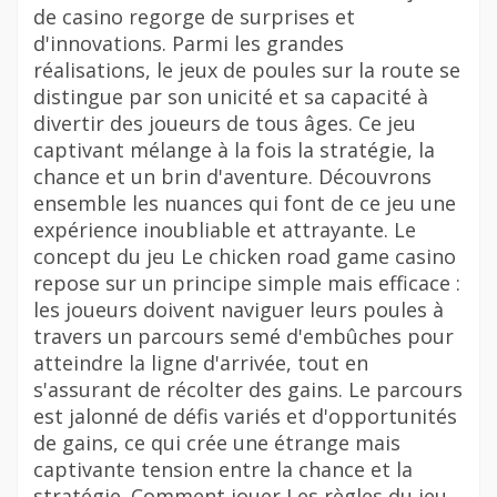
de casino regorge de surprises et
d'innovations. Parmi les grandes
réalisations, le jeux de poules sur la route se
distingue par son unicité et sa capacité à
divertir des joueurs de tous âges. Ce jeu
captivant mélange à la fois la stratégie, la
chance et un brin d'aventure. Découvrons
ensemble les nuances qui font de ce jeu une
expérience inoubliable et attrayante. Le
concept du jeu Le chicken road game casino
repose sur un principe simple mais efficace :
les joueurs doivent naviguer leurs poules à
travers un parcours semé d'embûches pour
atteindre la ligne d'arrivée, tout en
s'assurant de récolter des gains. Le parcours
est jalonné de défis variés et d'opportunités
de gains, ce qui crée une étrange mais
captivante tension entre la chance et la
stratégie. Comment jouer Les règles du jeu