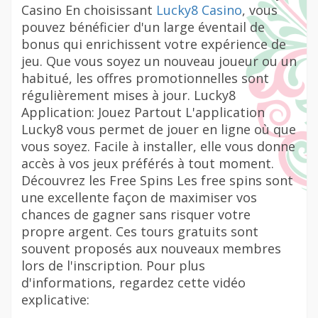
Casino En choisissant
Lucky8 Casino
, vous
pouvez bénéficier d'un large éventail de
bonus qui enrichissent votre expérience de
jeu. Que vous soyez un nouveau joueur ou un
habitué, les offres promotionnelles sont
régulièrement mises à jour. Lucky8
Application: Jouez Partout L'application
Lucky8 vous permet de jouer en ligne où que
vous soyez. Facile à installer, elle vous donne
accès à vos jeux préférés à tout moment.
Découvrez les Free Spins Les free spins sont
une excellente façon de maximiser vos
chances de gagner sans risquer votre
propre argent. Ces tours gratuits sont
souvent proposés aux nouveaux membres
lors de l'inscription. Pour plus
d'informations, regardez cette vidéo
explicative: