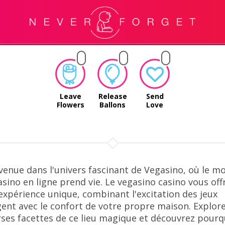
Leave
Release
Send
Flowers
Ballons
Love
venue dans l'univers fascinant de Vegasino, où le m
asino en ligne prend vie. Le vegasino casino vous off
expérience unique, combinant l'excitation des jeux
gent avec le confort de votre propre maison. Explore
rses facettes de ce lieu magique et découvrez pourq