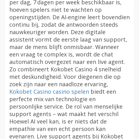
per dag, 7 dagen per week beschikbaar is,
hoeven spelers niet te wachten op
openingstijden. De AI‑engine leert bovendien
continu bij, zodat de antwoorden steeds
nauwkeuriger worden. Deze digitale
assistent vormt de eerste laag van support,
maar de mens blijft onmisbaar. Wanneer
een vraag te complex is, wordt de chat
automatisch overgezet naar een live agent.
Zo combineert Kokobet Casino 4 snelheid
met deskundigheid. Voor diegenen die op
zoek zijn naar een naadloze ervaring,
Kokobet Casino casino spelen
biedt een
perfecte mix van technologie en
persoonlijke service. De rol van menselijke
support agents – wat maakt het verschil
Hoewel AI veel kan, is er niets dat de
empathie van een echt persoon kan
evenaren. Live support agents bij Kokobet