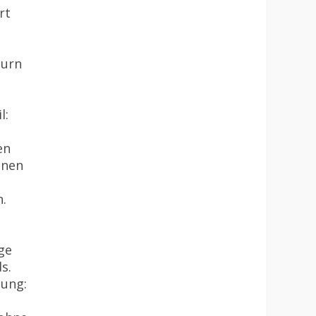
rt
turn
l:
en
gnen
.
äge
s.
zung: