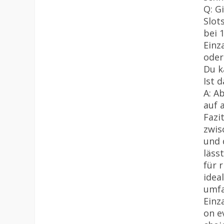
Q: G
Slot
bei 
Einz
oder
Du k
Ist 
A: A
auf 
Fazi
zwis
und 
läss
für 
idea
umfa
Einz
on e