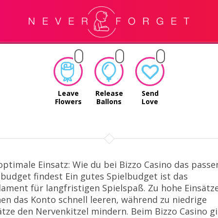
Leave
Release
Send
Flowers
Ballons
Love
optimale Einsatz: Wie du bei Bizzo Casino das pass
lbudget findest Ein gutes Spielbudget ist das
ament für langfristigen Spielspaß. Zu hohe Einsätz
en das Konto schnell leeren, während zu niedrige
ätze den Nervenkitzel mindern. Beim Bizzo Casino g