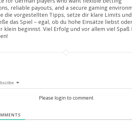
ce for German players who want flexible betting
ons, reliable payouts, and a secure gaming environ
e die vorgestellten Tipps, setze dir klare Limits und
eße das Spiel – egal, ob du hohe Einsätze liebst ode
er klein beginnst. Viel Erfolg und vor allem viel Spaß
len!
bscribe
Please login to comment
MMENTS