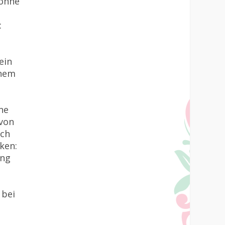
 ohne
:
ein
inem
ne
 von
ich
rken:
ing
 bei