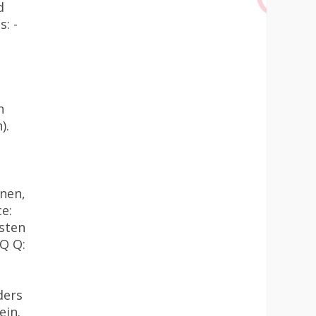
d
: -
n
).
onen,
e:
rsten
Q Q:
ders
ein.