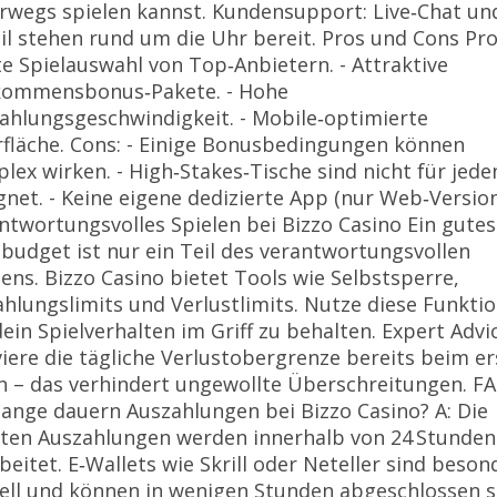
rwegs spielen kannst. Kundensupport: Live‑Chat un
il stehen rund um die Uhr bereit. Pros und Cons Pros
te Spielauswahl von Top‑Anbietern. - Attraktive
kommensbonus‑Pakete. - Hohe
ahlungsgeschwindigkeit. - Mobile‑optimierte
fläche. Cons: - Einige Bonusbedingungen können
lex wirken. - High‑Stakes‑Tische sind nicht für jede
gnet. - Keine eigene dedizierte App (nur Web‑Version
ntwortungsvolles Spielen bei Bizzo Casino Ein gutes
lbudget ist nur ein Teil des verantwortungsvollen
lens. Bizzo Casino bietet Tools wie Selbstsperre,
ahlungslimits und Verlustlimits. Nutze diese Funkti
ein Spielverhalten im Griff zu behalten. Expert Advic
viere die tägliche Verlustobergrenze bereits beim e
n – das verhindert ungewollte Überschreitungen. FA
lange dauern Auszahlungen bei Bizzo Casino? A: Die
ten Auszahlungen werden innerhalb von 24 Stunden
beitet. E‑Wallets wie Skrill oder Neteller sind beson
ell und können in wenigen Stunden abgeschlossen s