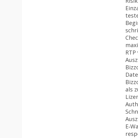
Risi
Einz
test
Begi
schr
Chec
maxi
RTP 
Ausz
Bizz
Date
Bizz
als 
Lize
Auth
Schn
Ausz
E‑Wa
resp