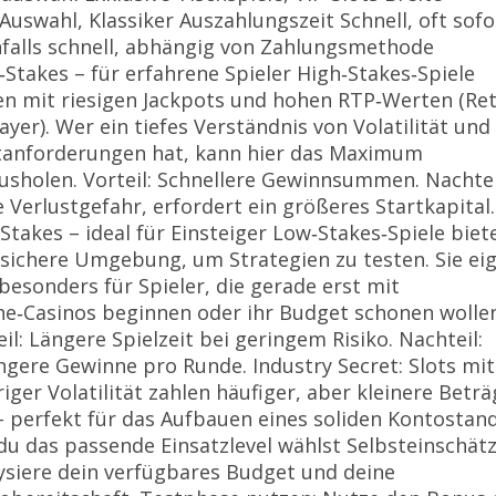
‑Auswahl, Klassiker Auszahlungszeit Schnell, oft sofo
falls schnell, abhängig von Zahlungsmethode
‑Stakes – für erfahrene Spieler High‑Stakes‑Spiele
en mit riesigen Jackpots und hohen RTP‑Werten (Re
layer). Wer ein tiefes Verständnis von Volatilität und
anforderungen hat, kann hier das Maximum
usholen. Vorteil: Schnellere Gewinnsummen. Nachtei
 Verlustgefahr, erfordert ein größeres Startkapital.
Stakes – ideal für Einsteiger Low‑Stakes‑Spiele biet
 sichere Umgebung, um Strategien zu testen. Sie ei
 besonders für Spieler, die gerade erst mit
ne‑Casinos beginnen oder ihr Budget schonen wollen
eil: Längere Spielzeit bei geringem Risiko. Nachteil:
ngere Gewinne pro Runde. Industry Secret: Slots mit
riger Volatilität zahlen häufiger, aber kleinere Betr
– perfekt für das Aufbauen eines soliden Kontostand
du das passende Einsatzlevel wählst Selbsteinschät
ysiere dein verfügbares Budget und deine