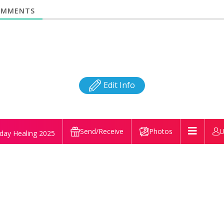
MMENTS
Edit Info
Send/Receive
Photos
U
iday Healing 2025