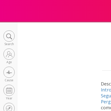
Search
Age
Cause
Desc
Intr
Segu
Year
Perg
como