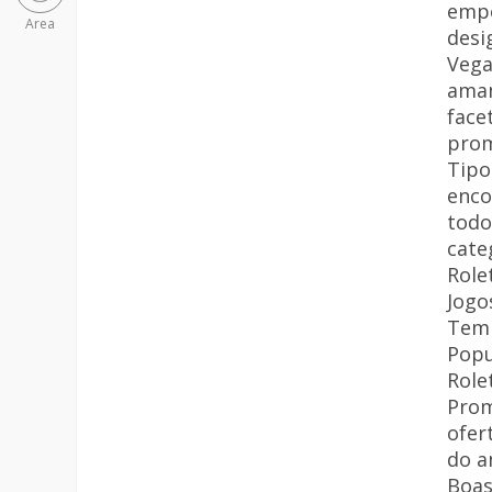
empo
Area
desi
Vega
aman
face
prom
Tipo
enco
todo
cate
Role
Jogo
Temp
Popu
Role
Prom
ofer
do a
Boas