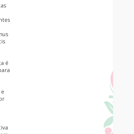
tas
ntes
nus
is
ça é
para
 e
or
tiva