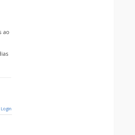
s ao
dias
Login