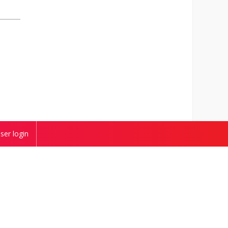
ser login