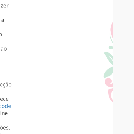
azer
 a
o
o
 ao
seção
mece
code
ine
ões,