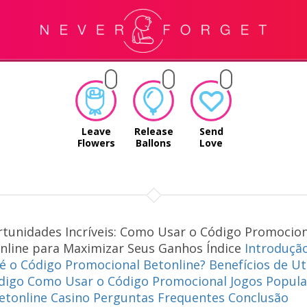
Leave
Release
Send
Flowers
Ballons
Love
tunidades Incríveis: Como Usar o Código Promocion
nline para Maximizar Seus Ganhos Índice
Introduçã
é o Código Promocional Betonline?
Benefícios de Uti
digo
Como Usar o Código Promocional
Jogos Popula
etonline Casino
Perguntas Frequentes
Conclusão