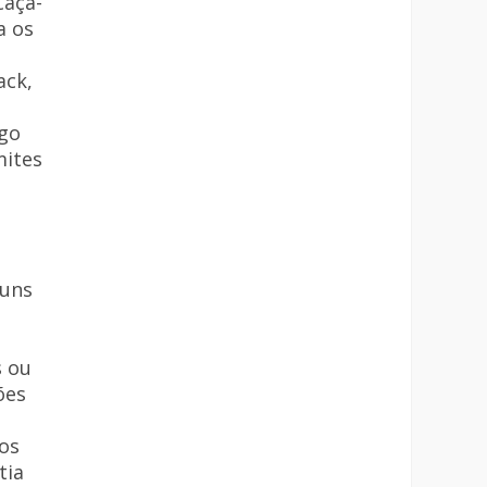
Caça-
a os
ack,
ogo
mites
guns
s ou
ões
os
tia