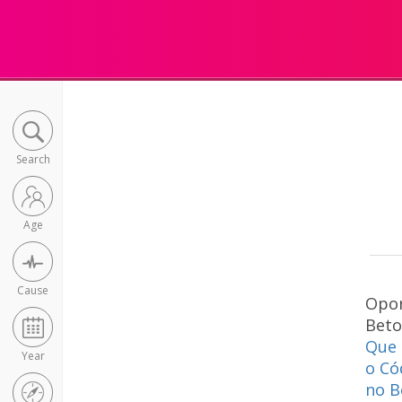
Search
Age
Cause
Opor
Beto
Que 
Year
o Có
no B