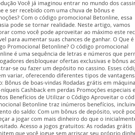
odução Você já imaginou entrar no mundo dos cassi
ne e ser recebido com uma chuva de bônus e
oções? Com o código promocional Betonline, essa
asia pode se tornar realidade. Neste artigo, vamos
orar como você pode aproveitar ao máximo este re
ível para aumentar suas chances de ganhar. O Que é
go Promocional Betonline? O código promocional
nline é uma sequência de letras e números que per
jogadores desbloquear ofertas exclusivas e bônus a
strar-se ou fazer um depósito no cassino. Esses cód
m variar, oferecendo diferentes tipos de vantagens
: Bônus de boas-vindas Rodadas grátis em máquin
-níqueis Cashback em perdas Promoções especiais
tos Benefícios de Utilizar o Código Aproveitar o cód
ocional Betonline traz inúmeros benefícios, incluin
nto do saldo: Com um bônus de depósito, você po
çar a jogar com mais dinheiro do que o inicialment
sitado. Acesso a jogos gratuitos: As rodadas grátis
item que você jogue sem arriscar seu próprio dinhe