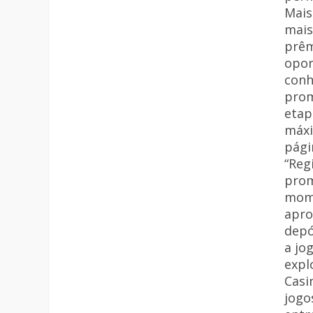
Mais
mais
prêm
opor
conh
prom
etap
máxi
pági
“Reg
prom
mome
apro
depó
a jo
expl
Casi
jogo