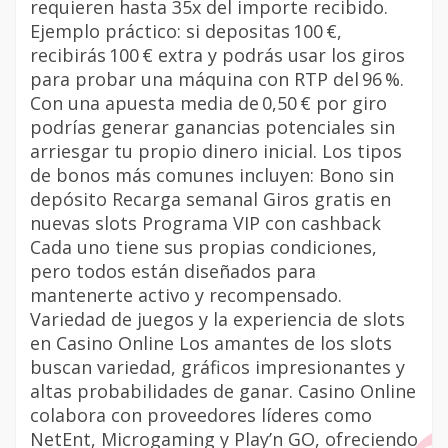
requieren hasta 35x del importe recibido.
Ejemplo práctico: si depositas 100 €,
recibirás 100 € extra y podrás usar los giros
para probar una máquina con RTP del 96 %.
Con una apuesta media de 0,50 € por giro
podrías generar ganancias potenciales sin
arriesgar tu propio dinero inicial. Los tipos
de bonos más comunes incluyen: Bono sin
depósito Recarga semanal Giros gratis en
nuevas slots Programa VIP con cashback
Cada uno tiene sus propias condiciones,
pero todos están diseñados para
mantenerte activo y recompensado.
Variedad de juegos y la experiencia de slots
en Casino Online Los amantes de los slots
buscan variedad, gráficos impresionantes y
altas probabilidades de ganar. Casino Online
colabora con proveedores líderes como
NetEnt, Microgaming y Play’n GO, ofreciendo