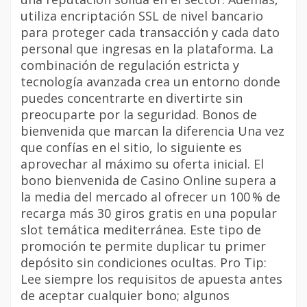
utiliza encriptación SSL de nivel bancario
para proteger cada transacción y cada dato
personal que ingresas en la plataforma. La
combinación de regulación estricta y
tecnología avanzada crea un entorno donde
puedes concentrarte en divertirte sin
preocuparte por la seguridad. Bonos de
bienvenida que marcan la diferencia Una vez
que confías en el sitio, lo siguiente es
aprovechar al máximo su oferta inicial. El
bono bienvenida de Casino Online supera a
la media del mercado al ofrecer un 100 % de
recarga más 30 giros gratis en una popular
slot temática mediterránea. Este tipo de
promoción te permite duplicar tu primer
depósito sin condiciones ocultas. Pro Tip:
Lee siempre los requisitos de apuesta antes
de aceptar cualquier bono; algunos