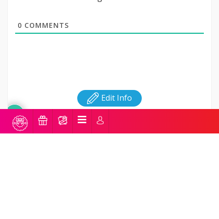
0
COMMENTS
Edit Info