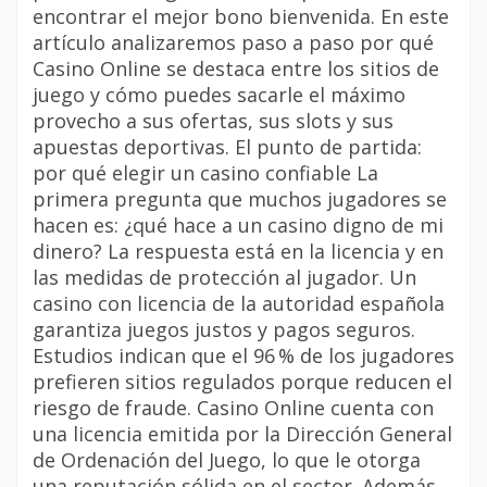
encontrar el mejor bono bienvenida. En este
artículo analizaremos paso a paso por qué
Casino Online se destaca entre los sitios de
juego y cómo puedes sacarle el máximo
provecho a sus ofertas, sus slots y sus
apuestas deportivas. El punto de partida:
por qué elegir un casino confiable La
primera pregunta que muchos jugadores se
hacen es: ¿qué hace a un casino digno de mi
dinero? La respuesta está en la licencia y en
las medidas de protección al jugador. Un
casino con licencia de la autoridad española
garantiza juegos justos y pagos seguros.
Estudios indican que el 96 % de los jugadores
prefieren sitios regulados porque reducen el
riesgo de fraude. Casino Online cuenta con
una licencia emitida por la Dirección General
de Ordenación del Juego, lo que le otorga
una reputación sólida en el sector. Además,