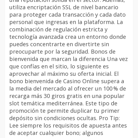
utiliza encriptación SSL de nivel bancario
para proteger cada transacción y cada dato
personal que ingresas en la plataforma. La
combinación de regulación estricta y
tecnología avanzada crea un entorno donde
puedes concentrarte en divertirte sin
preocuparte por la seguridad. Bonos de
bienvenida que marcan la diferencia Una vez
que confías en el sitio, lo siguiente es
aprovechar al máximo su oferta inicial. El
bono bienvenida de Casino Online supera a
la media del mercado al ofrecer un 100 % de
recarga más 30 giros gratis en una popular
slot temática mediterránea. Este tipo de
promoción te permite duplicar tu primer
depósito sin condiciones ocultas. Pro Tip:
Lee siempre los requisitos de apuesta antes
de aceptar cualquier bono; algunos