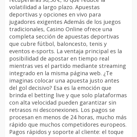
volatilidad a largo plazo. Apuestas
deportivas y opciones en vivo para
jugadores exigentes Además de los juegos
tradicionales, Casino Online ofrece una
completa sección de apuestas deportivas
que cubre fútbol, baloncesto, tenis y
eventos e‑sports. La ventaja principal es la
posibilidad de apostar en tiempo real
mientras ves el partido mediante streaming
integrado en la misma página web. ¿Te
imaginas colocar una apuesta justo antes
del gol decisivo? Esa es la emoción que
brinda el betting live y que solo plataformas
con alta velocidad pueden garantizar sin
retrasos ni desconexiones. Los pagos se
procesan en menos de 24 horas, mucho más
rápido que muchos competidores europeos.
Pagos rápidos y soporte al cliente: el toque