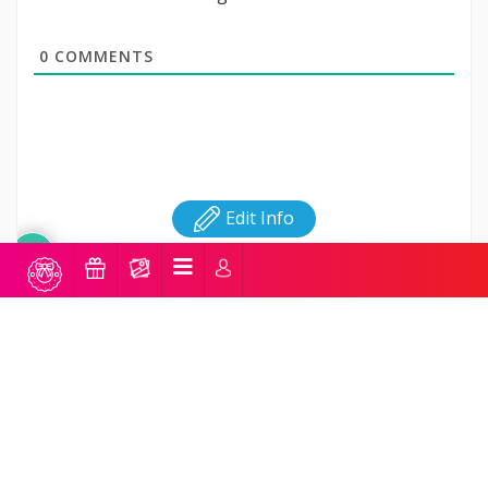
0
COMMENTS
Edit Info