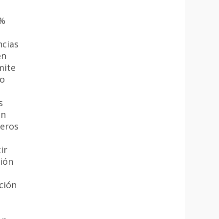
 %
ncias
en
mite
ro
s
en
deros
ir
ción
ción