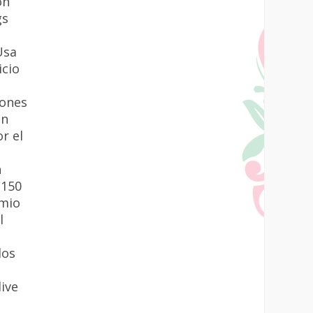
on
gs
Usa
icio
iones
en
r el
n
€150
emio
l
dos
live