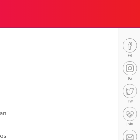
FB
IG
TW
can
Join
los