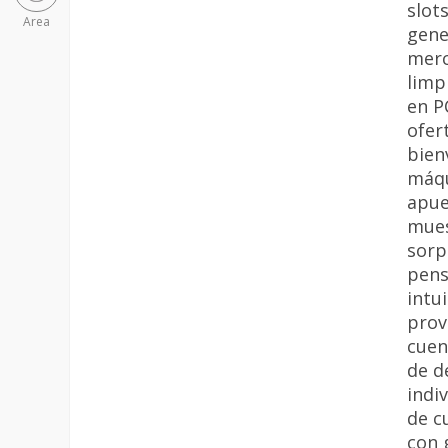
slot
Area
gene
merc
limp
en P
ofer
bien
máqu
apue
mues
sorp
pens
intu
prov
cuen
de d
indi
de c
con 