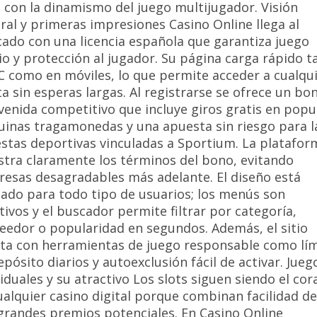
s con la dinamismo del juego multijugador. Visión
ral y primeras impresiones Casino Online llega al
ado con una licencia española que garantiza juego
io y protección al jugador. Su página carga rápido t
C como en móviles, lo que permite acceder a cualqu
ta sin esperas largas. Al registrarse se ofrece un bo
venida competitivo que incluye giros gratis en popu
inas tragamonedas y una apuesta sin riesgo para l
stas deportivas vinculadas a Sportium. La platafor
tra claramente los términos del bono, evitando
resas desagradables más adelante. El diseño está
ado para todo tipo de usuarios; los menús son
itivos y el buscador permite filtrar por categoría,
eedor o popularidad en segundos. Además, el sitio
ta con herramientas de juego responsable como lím
epósito diarios y autoexclusión fácil de activar. Jueg
viduales y su atractivo Los slots siguen siendo el co
ualquier casino digital porque combinan facilidad d
grandes premios potenciales. En Casino Online