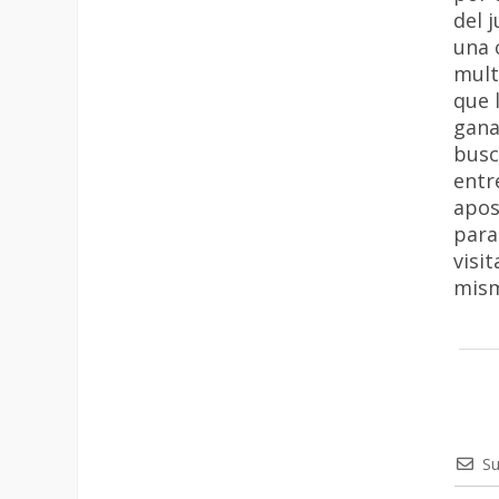
del 
una 
mult
que 
gana
busc
entr
apos
para
visi
mis
Su