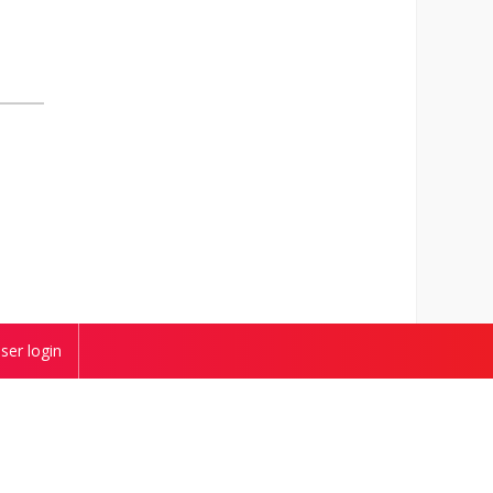
ser login