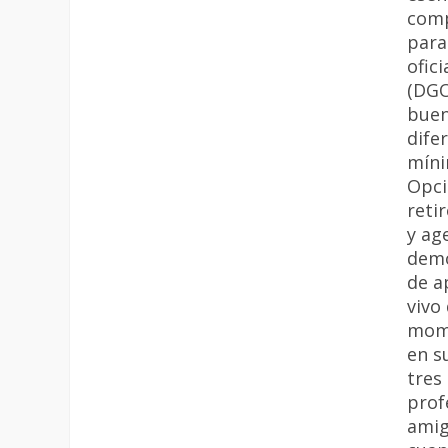
comp
para
ofic
(DGO
buen
dife
míni
Opci
reti
y ag
demo
de a
vivo
mome
en s
tres
prof
amig