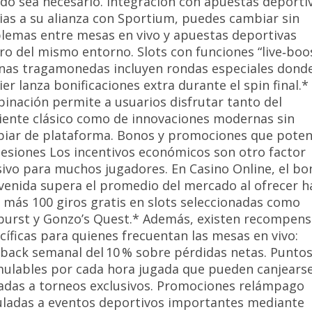
do sea necesario. Integración con apuestas deporti
ias a su alianza con Sportium, puedes cambiar sin
lemas entre mesas en vivo y apuestas deportivas
ro del mismo entorno. Slots con funciones “live‑boo
nas tragamonedas incluyen rondas especiales dond
ier lanza bonificaciones extra durante el spin final.*
inación permite a usuarios disfrutar tanto del
ente clásico como de innovaciones modernas sin
iar de plataforma. Bonos y promociones que poten
sesiones Los incentivos económicos son otro factor
sivo para muchos jugadores. En Casino Online, el bo
venida supera el promedio del mercado al ofrecer h
 más 100 giros gratis en slots seleccionadas como
burst y Gonzo’s Quest.* Además, existen recompens
cíficas para quienes frecuentan las mesas en vivo:
back semanal del 10 % sobre pérdidas netas. Puntos
ulables por cada hora jugada que pueden canjears
adas a torneos exclusivos. Promociones relámpago
uladas a eventos deportivos importantes mediante