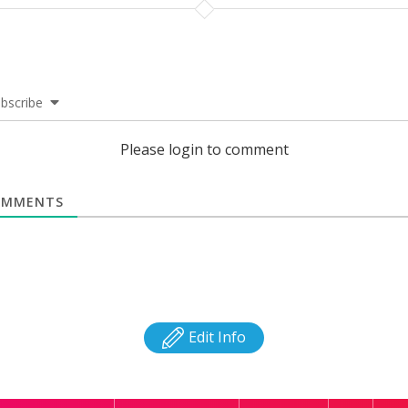
bscribe
Please login to comment
MMENTS
Edit Info