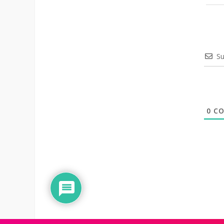
Su
0
CO