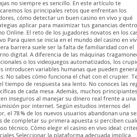
ajas no siempre es sencillo. En este artículo te
icaremos los principales retos que enfrentan los
dores, cómo detectar un buen casino en vivo y qué
ategias aplicar para maximizar tus ganancias dentr
no Online. El reto de los jugadores novatos en los ca
ivo Para quien se inicia en el mundo del casino en viv
era barrera suele ser la falta de familiaridad con el
rno digital. A diferencia de las máquinas tragamon
icionales o los videojuegos automatizados, los crupi
es introducen variables humanas que pueden gener
s: No sabes cómo funciona el chat con el crupier. 
el tiempo de respuesta sea lento. No conoces las re
cíficas de cada mesa. Además, muchos principiantes
ten inseguros al manejar su dinero real frente a una
smisión por internet. Según estudios internos del
or, el 78 % de los nuevos usuarios abandonan una se
s de completar su primera apuesta si perciben cual
aso técnico. Cómo elegir el casino en vivo ideal: crite
ciales Seleccionar la plataforma adecuada implica