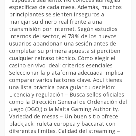
específicas de cada mesa. Además, muchos
principiantes se sienten inseguros al
manejar su dinero real frente a una
transmisión por internet. Según estudios
internos del sector, el 78 % de los nuevos
usuarios abandonan una sesión antes de
completar su primera apuesta si perciben
cualquier retraso técnico. Cómo elegir el
casino en vivo ideal: criterios esenciales
Seleccionar la plataforma adecuada implica
comparar varios factores clave. Aquí tienes
una lista práctica para guiar tu decisión:
Licencia y regulación – Busca sellos oficiales
como la Dirección General de Ordenación del
Juego (DGOJ) o la Malta Gaming Authority.
Variedad de mesas – Un buen sitio ofrece
blackjack, ruleta europea y baccarat con
diferentes límites. Calidad del streaming –