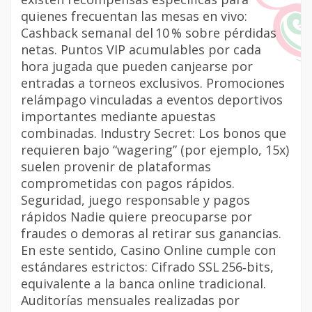
quienes frecuentan las mesas en vivo:
Cashback semanal del 10 % sobre pérdidas
netas. Puntos VIP acumulables por cada
hora jugada que pueden canjearse por
entradas a torneos exclusivos. Promociones
relámpago vinculadas a eventos deportivos
importantes mediante apuestas
combinadas. Industry Secret: Los bonos que
requieren bajo “wagering” (por ejemplo, 15x)
suelen provenir de plataformas
comprometidas con pagos rápidos.
Seguridad, juego responsable y pagos
rápidos Nadie quiere preocuparse por
fraudes o demoras al retirar sus ganancias.
En este sentido, Casino Online cumple con
estándares estrictos: Cifrado SSL 256‑bits,
equivalente a la banca online tradicional.
Auditorías mensuales realizadas por