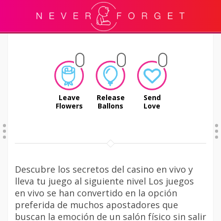
Leave
Release
Send
Flowers
Ballons
Love
Descubre los secretos del casino en vivo y
lleva tu juego al siguiente nivel Los juegos
en vivo se han convertido en la opción
preferida de muchos apostadores que
buscan la emoción de un salón físico sin salir