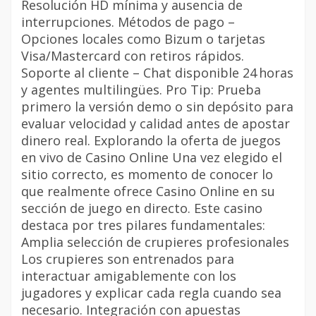
Resolución HD mínima y ausencia de
interrupciones. Métodos de pago –
Opciones locales como Bizum o tarjetas
Visa/Mastercard con retiros rápidos.
Soporte al cliente – Chat disponible 24 horas
y agentes multilingües. Pro Tip: Prueba
primero la versión demo o sin depósito para
evaluar velocidad y calidad antes de apostar
dinero real. Explorando la oferta de juegos
en vivo de Casino Online Una vez elegido el
sitio correcto, es momento de conocer lo
que realmente ofrece Casino Online en su
sección de juego en directo. Este casino
destaca por tres pilares fundamentales:
Amplia selección de crupieres profesionales
Los crupieres son entrenados para
interactuar amigablemente con los
jugadores y explicar cada regla cuando sea
necesario. Integración con apuestas