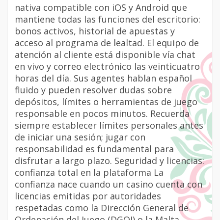
nativa compatible con iOS y Android que
mantiene todas las funciones del escritorio:
bonos activos, historial de apuestas y
acceso al programa de lealtad. El equipo de
atención al cliente está disponible vía chat
en vivo y correo electrónico las veinticuatro
horas del día. Sus agentes hablan español
fluido y pueden resolver dudas sobre
depósitos, límites o herramientas de juego
responsable en pocos minutos. Recuerda
siempre establecer límites personales antes
de iniciar una sesión; jugar con
responsabilidad es fundamental para
disfrutar a largo plazo. Seguridad y licencias:
confianza total en la plataforma La
confianza nace cuando un casino cuenta con
licencias emitidas por autoridades
respetadas como la Dirección General de
Ordenación del Juego (DGOJ) o la Malta