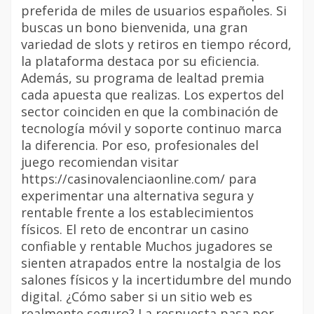
preferida de miles de usuarios españoles. Si
buscas un bono bienvenida, una gran
variedad de slots y retiros en tiempo récord,
la plataforma destaca por su eficiencia.
Además, su programa de lealtad premia
cada apuesta que realizas. Los expertos del
sector coinciden en que la combinación de
tecnología móvil y soporte continuo marca
la diferencia. Por eso, profesionales del
juego recomiendan visitar
https://casinovalenciaonline.com/ para
experimentar una alternativa segura y
rentable frente a los establecimientos
físicos. El reto de encontrar un casino
confiable y rentable Muchos jugadores se
sienten atrapados entre la nostalgia de los
salones físicos y la incertidumbre del mundo
digital. ¿Cómo saber si un sitio web es
realmente seguro? La respuesta pasa por