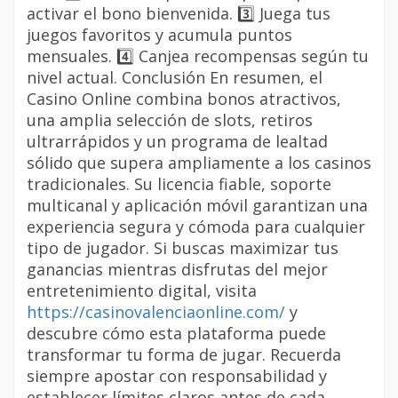
activar el bono bienvenida. 3️⃣ Juega tus
juegos favoritos y acumula puntos
mensuales. 4️⃣ Canjea recompensas según tu
nivel actual. Conclusión En resumen, el
Casino Online combina bonos atractivos,
una amplia selección de slots, retiros
ultrarrápidos y un programa de lealtad
sólido que supera ampliamente a los casinos
tradicionales. Su licencia fiable, soporte
multicanal y aplicación móvil garantizan una
experiencia segura y cómoda para cualquier
tipo de jugador. Si buscas maximizar tus
ganancias mientras disfrutas del mejor
entretenimiento digital, visita
https://casinovalenciaonline.com/
y
descubre cómo esta plataforma puede
transformar tu forma de jugar. Recuerda
siempre apostar con responsabilidad y
establecer límites claros antes de cada