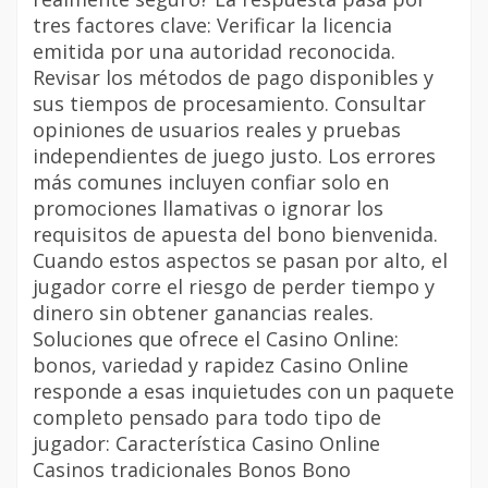
tres factores clave: Verificar la licencia
emitida por una autoridad reconocida.
Revisar los métodos de pago disponibles y
sus tiempos de procesamiento. Consultar
opiniones de usuarios reales y pruebas
independientes de juego justo. Los errores
más comunes incluyen confiar solo en
promociones llamativas o ignorar los
requisitos de apuesta del bono bienvenida.
Cuando estos aspectos se pasan por alto, el
jugador corre el riesgo de perder tiempo y
dinero sin obtener ganancias reales.
Soluciones que ofrece el Casino Online:
bonos, variedad y rapidez Casino Online
responde a esas inquietudes con un paquete
completo pensado para todo tipo de
jugador: Característica Casino Online
Casinos tradicionales Bonos Bono