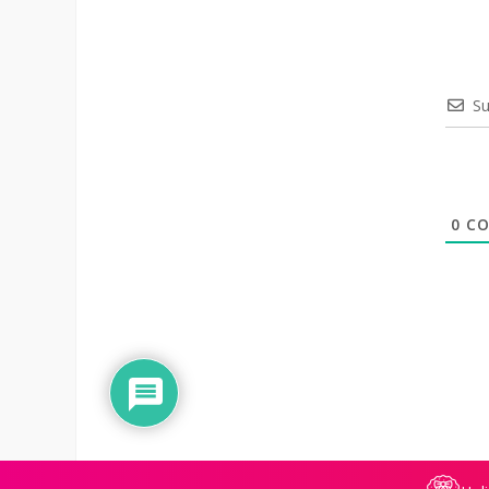
Su
0
CO