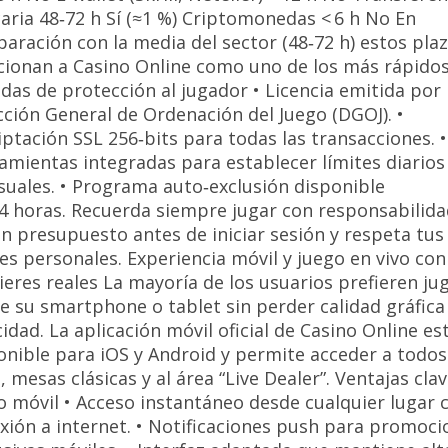
aria 48‑72 h Sí (≈1 %) Criptomonedas < 6 h No En
aración con la media del sector (48‑72 h) estos pla
cionan a Casino Online como uno de los más rápidos
das de protección al jugador • Licencia emitida por 
cción General de Ordenación del Juego (DGOJ). •
iptación SSL 256‑bits para todas las transacciones. •
amientas integradas para establecer límites diarios
uales. • Programa auto‑exclusión disponible
24 horas. Recuerda siempre jugar con responsabilida
 un presupuesto antes de iniciar sesión y respeta tus
tes personales. Experiencia móvil y juego en vivo con
ieres reales La mayoría de los usuarios prefieren ju
e su smartphone o tablet sin perder calidad gráfica
cidad. La aplicación móvil oficial de Casino Online es
onible para iOS y Android y permite acceder a todos
, mesas clásicas y al área “Live Dealer”. Ventajas clav
o móvil • Acceso instantáneo desde cualquier lugar 
xión a internet. • Notificaciones push para promoci