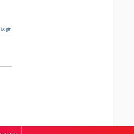
Login
ser login