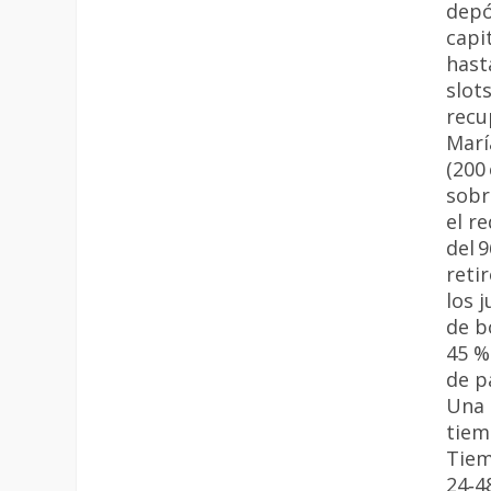
depó
capi
hast
slot
recu
Marí
(200
sobr
el r
del 
reti
los 
de b
45 %
de p
Una 
tiem
Tiem
24‑4