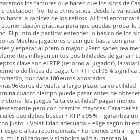
izaremos los factores que hacen que los slots de Ca
ne destaquen frente a otros sitios, desde la varieda
os hasta la rapidez de los retiros. Al final encontrará
recomendación práctica para que puedas probarlo 
o. El punto de partida: entender lo básico de los slo
bonos Muchos jugadores creen que basta con girar 
etes y esperar al premio mayor. ¿Pero sabes realme
elementos influyen en tus posibilidades de ganar? L
eptos clave son el RTP (retorno al jugador), la volati
 número de líneas de pago. Un RTP del 96 % significa 
romedio, por cada 100 euros apostados
birás 96 euros de vuelta a largo plazo. La volatilidad
rmina cuánto tiempo puede pasar antes de obtene
 victoria; los juegos “alta volatilidad” pagan menos
uentemente pero con premios mayores. Característi
ciales que debes buscar • RTP ≥ 95 % – garantiza un
rno justo. • Volatilidad adecuada – elige según tu est
 riesgo o altas recompensas. • Funciones extra – gir
is, multiplicadores y símbolos wild aumentan la