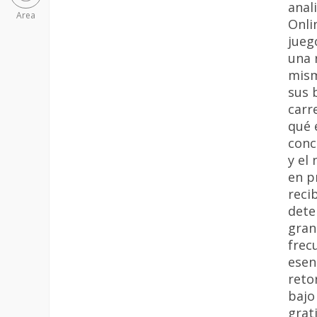
anal
Area
Onli
jueg
una 
mism
sus 
carr
qué 
conc
y el
en p
reci
dete
gran
frec
esen
reto
bajo
grat