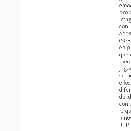
emoc
prob
Imag
con 
apos
(50 
en p
que 
bien
juga
su t
ello
dife
del 
con 
lo q
inno
RTP 