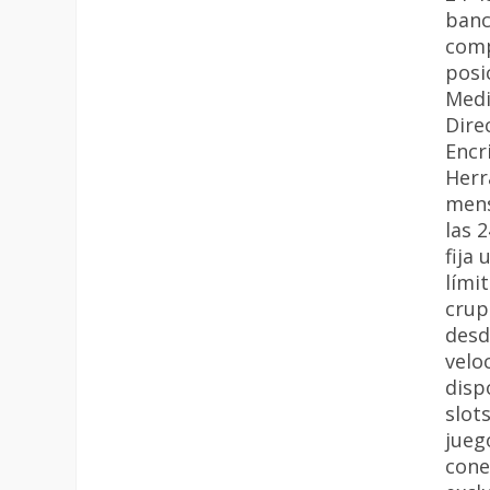
banc
comp
posi
Medi
Dire
Encr
Herr
mens
las 
fija
lími
crup
desd
velo
disp
slots
jueg
cone