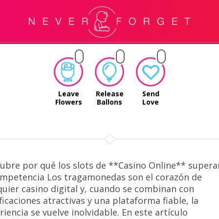
Leave
Release
Send
Flowers
Ballons
Love
ubre por qué los slots de **Casino Online** supera
ompetencia Los tragamonedas son el corazón de
quier casino digital y, cuando se combinan con
ficaciones atractivas y una plataforma fiable, la
riencia se vuelve inolvidable. En este artículo