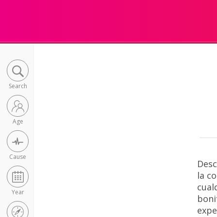
Search
Age
Cause
Desc
la c
cual
Year
boni
expe