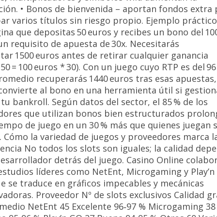
ión. • Bonos de bienvenida – aportan fondos extra 
ar varios títulos sin riesgo propio. Ejemplo práctico
ina que depositas 50 euros y recibes un bono del 10
un requisito de apuesta de 30x. Necesitarás
tar 1500 euros antes de retirar cualquier ganancia
+ 50 = 100 euros * 30). Con un juego cuyo RTP es del 96
romedio recuperarás 1440 euros tras esas apuestas,
convierte al bono en una herramienta útil si gestion
 tu bankroll. Según datos del sector, el 85 % de los
dores que utilizan bonos bien estructurados prolo
iempo de juego en un 30 % más que quienes juegan s
s. Cómo la variedad de juegos y proveedores marca l
rencia No todos los slots son iguales; la calidad dep
desarrollador detrás del juego. Casino Online colabo
estudios líderes como NetEnt, Microgaming y Play’n
ue se traduce en gráficos impecables y mecánicas
vadoras. Proveedor Nº de slots exclusivos Calidad gr
medio NetEnt 45 Excelente 96‑97 % Microgaming 3