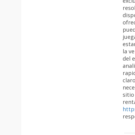
excl
reso
disp
ofre
pued
jueg
esta
la v
del 
anal
rapi
clar
nece
siti
rent
http
resp