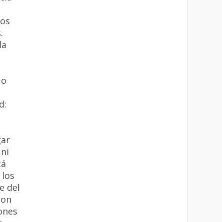
zos
.
la
 o
d:
gar
 ni
tá
 los
e del
con
ones