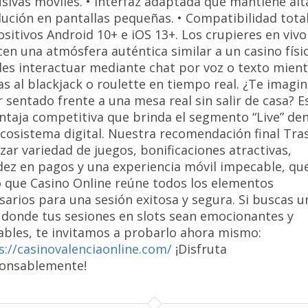
usivas móviles. • Interfaz adaptada que mantiene alt
lución en pantallas pequeñas. • Compatibilidad tota
ositivos Android 10+ e iOS 13+. Los crupieres en vivo
cen una atmósfera auténtica similar a un casino físic
es interactuar mediante chat por voz o texto mient
as al blackjack o roulette en tiempo real. ¿Te imagi
r sentado frente a una mesa real sin salir de casa? E
entaja competitiva que brinda el segmento “Live” de
ecosistema digital. Nuestra recomendación final Tra
izar variedad de juegos, bonificaciones atractivas,
dez en pagos y una experiencia móvil impecable, qu
o que Casino Online reúne todos los elementos
sarios para una sesión exitosa y segura. Si buscas u
o donde tus sesiones en slots sean emocionantes y
ables, te invitamos a probarlo ahora mismo:
s://casinovalenciaonline.com/
¡Disfruta
onsablemente!