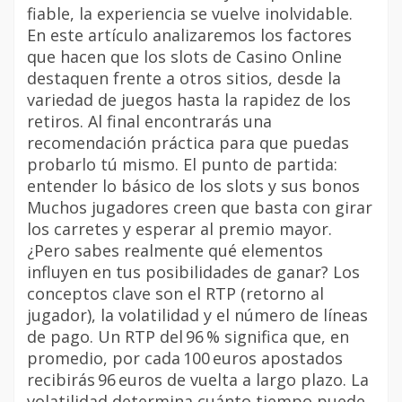
fiable, la experiencia se vuelve inolvidable.
En este artículo analizaremos los factores
que hacen que los slots de Casino Online
destaquen frente a otros sitios, desde la
variedad de juegos hasta la rapidez de los
retiros. Al final encontrarás una
recomendación práctica para que puedas
probarlo tú mismo. El punto de partida:
entender lo básico de los slots y sus bonos
Muchos jugadores creen que basta con girar
los carretes y esperar al premio mayor.
¿Pero sabes realmente qué elementos
influyen en tus posibilidades de ganar? Los
conceptos clave son el RTP (retorno al
jugador), la volatilidad y el número de líneas
de pago. Un RTP del 96 % significa que, en
promedio, por cada 100 euros apostados
recibirás 96 euros de vuelta a largo plazo. La
volatilidad determina cuánto tiempo puede