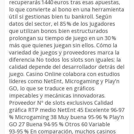
recuperarás 1440 euros tras esas apuestas,
lo que convierte al bono en una herramienta
útil si gestionas bien tu bankroll. Según
datos del sector, el 85 % de los jugadores
que utilizan bonos bien estructurados
prolongan su tiempo de juego en un 30 %
más que quienes juegan sin ellos. Cómo la
variedad de juegos y proveedores marca la
diferencia No todos los slots son iguales; la
calidad depende del desarrollador detrás del
juego. Casino Online colabora con estudios
líderes como NetEnt, Microgaming y Play’n
GO, lo que se traduce en gráficos
impecables y mecánicas innovadoras.
Proveedor Nº de slots exclusivos Calidad
gráfica RTP medio NetEnt 45 Excelente 96‑97
% Microgaming 38 Muy buena 95‑96 % Play’n
GO 27 Buena 94‑95 % Otros 60 Variable
93‑95 % En comparación, muchos casinos