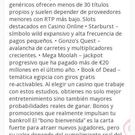
genéricos ofrecen menos de 30 títulos
propios y suelen depender de proveedores
menores con RTP más bajo. Slots
destacados en Casino Online • Starburst –
símbolo wild expansivo y alta frecuencia de
pagos pequeños. • Gonzo’s Quest –
avalancha de carretes y multiplicadores
crecientes. • Mega Moolah – jackpot
progresivo que ha pagado más de €20
millones en el último año. • Book of Dead –
temática egipcia con giros gratis
re‑activables. Al elegir un casino que trabaje
con estos estudios, obtienes no solo mejor
entretenimiento sino también mayores
probabilidades reales de ganar. Bonos y
promociones que realmente impulsan tu
bankroll El “bono bienvenida” es la carta
fuerte para atraer nuevos jugadores, pero
su valor depende del cumplimiento real del