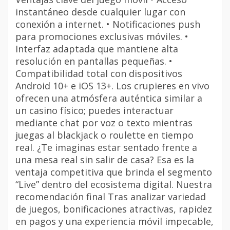
instantáneo desde cualquier lugar con
conexión a internet. • Notificaciones push
para promociones exclusivas móviles. •
Interfaz adaptada que mantiene alta
resolución en pantallas pequeñas. •
Compatibilidad total con dispositivos
Android 10+ e iOS 13+. Los crupieres en vivo
ofrecen una atmósfera auténtica similar a
un casino físico; puedes interactuar
mediante chat por voz o texto mientras
juegas al blackjack o roulette en tiempo
real. ¿Te imaginas estar sentado frente a
una mesa real sin salir de casa? Esa es la
ventaja competitiva que brinda el segmento
“Live” dentro del ecosistema digital. Nuestra
recomendación final Tras analizar variedad
de juegos, bonificaciones atractivas, rapidez
en pagos y una experiencia móvil impecable,