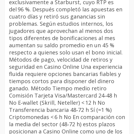
exclusivamente a Starburst, cuyo RTP es
del 96 %. Después completó las apuestas en
cuatro días y retiró sus ganancias sin
problemas. Según estudios internos, los
jugadores que aprovechan al menos dos
tipos diferentes de bonificaciones al mes
aumentan su saldo promedio en un 45 %
respecto a quienes solo usan el bono inicial.
Métodos de pago, velocidad de retiros y
seguridad en Casino Online Una experiencia
fluida requiere opciones bancarias fiables y
tiempos cortos para disponer del dinero
ganado. Método Tiempo medio retiro
Comisión Tarjeta Visa/Mastercard 24‑48 h
No E‑wallet (Skrill, Neteller) < 12 h No
Transferencia bancaria 48‑72 h Sí (≈1 %)
Criptomonedas < 6 h No En comparación con
la media del sector (48‑72 h) estos plazos
posicionan a Casino Online como uno de los