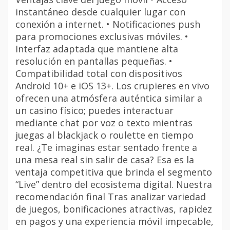
instantáneo desde cualquier lugar con
conexión a internet. • Notificaciones push
para promociones exclusivas móviles. •
Interfaz adaptada que mantiene alta
resolución en pantallas pequeñas. •
Compatibilidad total con dispositivos
Android 10+ e iOS 13+. Los crupieres en vivo
ofrecen una atmósfera auténtica similar a
un casino físico; puedes interactuar
mediante chat por voz o texto mientras
juegas al blackjack o roulette en tiempo
real. ¿Te imaginas estar sentado frente a
una mesa real sin salir de casa? Esa es la
ventaja competitiva que brinda el segmento
“Live” dentro del ecosistema digital. Nuestra
recomendación final Tras analizar variedad
de juegos, bonificaciones atractivas, rapidez
en pagos y una experiencia móvil impecable,