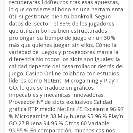
recuperarás 1440 euros tras esas apuestas,
lo que convierte al bono en una herramienta
útil si gestionas bien tu bankroll. Según
datos del sector, el 85 % de los jugadores
que utilizan bonos bien estructurados
prolongan su tiempo de juego en un 30 %
más que quienes juegan sin ellos. Cómo la
variedad de juegos y proveedores marca la
diferencia No todos los slots son iguales; la
calidad depende del desarrollador detrás del
juego. Casino Online colabora con estudios
líderes como NetEnt, Microgaming y Play’n
GO, lo que se traduce en gráficos
impecables y mecánicas innovadoras.
Proveedor Nº de slots exclusivos Calidad
gráfica RTP medio NetEnt 45 Excelente 96‑97
% Microgaming 38 Muy buena 95‑96 % Play’n
GO 27 Buena 94‑95 % Otros 60 Variable
93‑95 % En comparación, muchos casinos