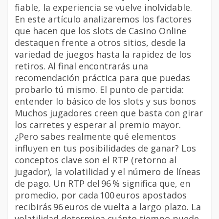
fiable, la experiencia se vuelve inolvidable.
En este artículo analizaremos los factores
que hacen que los slots de Casino Online
destaquen frente a otros sitios, desde la
variedad de juegos hasta la rapidez de los
retiros. Al final encontrarás una
recomendación práctica para que puedas
probarlo tú mismo. El punto de partida:
entender lo básico de los slots y sus bonos
Muchos jugadores creen que basta con girar
los carretes y esperar al premio mayor.
¿Pero sabes realmente qué elementos
influyen en tus posibilidades de ganar? Los
conceptos clave son el RTP (retorno al
jugador), la volatilidad y el número de líneas
de pago. Un RTP del 96 % significa que, en
promedio, por cada 100 euros apostados
recibirás 96 euros de vuelta a largo plazo. La
volatilidad determina cuánto tiempo puede