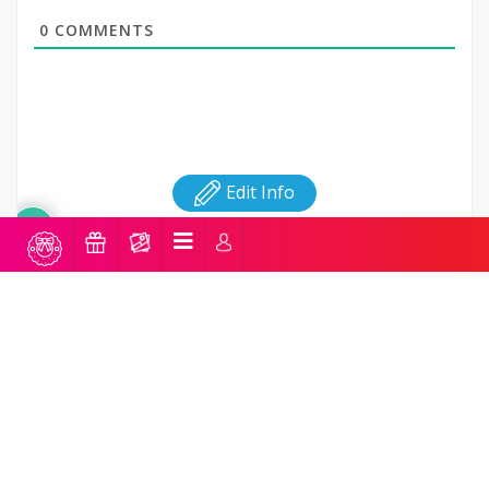
0
COMMENTS
Edit Info