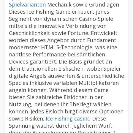
Spielvarianten
Mechanik sowie Grundlagen
Dieses Ice Fishing Game erneuert jenes
Segment von dynamischen Casino-Spiele
mittels die innovative Verbindung von
Geschicklichkeit sowie Fortune. Entwickelt
worden dieses Angebot durch Fundament
modernster HTML5-Technologie, was eine
nahtlose Performance bei sämtlichen
Devices garantiert. Die Basis gründet an
dem traditionellen Eisfischen, wobei Spieler
digitale Angels auswerfen & unterschiedliche
Species inklusive variablen Multiplikatoren
angeln können. Während diesem Game
bieten Sie zahlreiche Eislöcher in der
Nutzung, bei denen ihr überlegt wählen
können. Jedes Eisloch birgt diverse Optionen
sowie Risiken.
Ice Fishing casino
Diese
Spannung wächst durch jeglichem Wurf,
denn die Auszahlungen im Bereich eines 1-