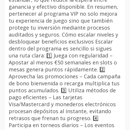
ganancia y efectivo disponible. En resumen,
pertenecer al programa VIP no solo mejora
tu experiencia de juego sino que también
protege tu inversión mediante procesos
auditados y seguros. Cómo escalar niveles y
desbloquear beneficios exclusivos Escalar
dentro del programa es sencillo si sigues
una ruta clara: 1️⃣ Juega con regularidad –
Apostar al menos €50 semanales en slots o
mesas genera puntos rápidamente. 2️⃣
Aprovecha las promociones – Cada campaña
de bono bienvenida o recarga multiplica tus
puntos acumulados. 3️⃣ Utiliza métodos de
pago eficientes – Las tarjetas
Visa/Mastercard y monederos electrónicos
procesan depósitos al instante, evitando
retrasos que frenan tu progreso. 4️⃣
Participa en torneos diarios – Los eventos