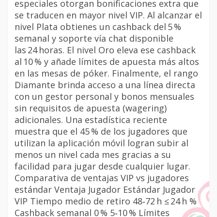
especiales otorgan bonificaciones extra que
se traducen en mayor nivel VIP. Al alcanzar el
nivel Plata obtienes un cashback del 5 %
semanal y soporte vía chat disponible
las 24 horas. El nivel Oro eleva ese cashback
al 10 % y añade límites de apuesta más altos
en las mesas de póker. Finalmente, el rango
Diamante brinda acceso a una línea directa
con un gestor personal y bonos mensuales
sin requisitos de apuesta (wagering)
adicionales. Una estadística reciente
muestra que el 45 % de los jugadores que
utilizan la aplicación móvil logran subir al
menos un nivel cada mes gracias a su
facilidad para jugar desde cualquier lugar.
Comparativa de ventajas VIP vs jugadores
estándar Ventaja Jugador Estándar Jugador
VIP Tiempo medio de retiro 48‑72 h ≤ 24 h %
Cashback semanal 0 % 5‑10 % Límites