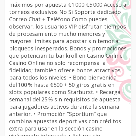
máximos por apuesta €1 000 €5 000 Acceso a
torneos exclusivos No Sí Soporte dedicado
Correo Chat + Teléfono Como puedes
observar, los usuarios VIP disfrutan tiempos
de procesamiento mucho menores y
mayores límites para apostar sin temor a
bloqueos inesperados. Bonos y promociones
que potencian tu bankroll en Casino Online
Casino Online no solo recompensa la
fidelidad; también ofrece bonos atractivos
para todos los niveles: • Bono bienvenida
del 100 % hasta €500 + 50 giros gratis en
slots populares como Starburst. • Recarga
semanal del 25 % sin requisitos de apuesta
para jugadores activos durante la semana
anterior. • Promoción “Sportium” que
combina apuestas deportivas con créditos
extra para usar en la sección casino
vivázmente integrada. • Retiros sin