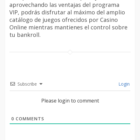
aprovechando las ventajas del programa
VIP, podrás disfrutar al máximo del amplio
catálogo de juegos ofrecidos por Casino
Online mientras mantienes el control sobre
tu bankroll.
Subscribe
Login
Please login to comment
0
COMMENTS