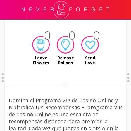
Leave
Release
Send
Flowers
Ballons
Love
Domina el Programa VIP de Casino Online y
Multiplica tus Recompensas El programa VIP
de Casino Online es una escalera de
recompensas diseñada para premiar la
lealtad. Cada vez que juegas en slots o en la