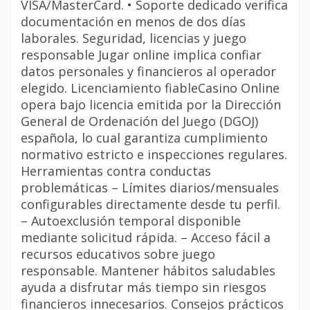
VISA/MasterCard. • Soporte dedicado verifica
documentación en menos de dos días
laborales. Seguridad, licencias y juego
responsable Jugar online implica confiar
datos personales y financieros al operador
elegido. Licenciamiento fiable ​Casino Online
opera bajo licencia emitida por la Dirección
General de Ordenación del Juego (DGOJ)
española, lo cual garantiza cumplimiento
normativo estricto e inspecciones regulares.
Herramientas contra conductas
problemáticas – Límites diarios/mensuales
configurables directamente desde tu perfil.
– Autoexclusión temporal disponible
mediante solicitud rápida. – Acceso fácil a
recursos educativos sobre juego
responsable. Mantener hábitos saludables
ayuda a disfrutar más tiempo sin riesgos
financieros innecesarios. Consejos prácticos