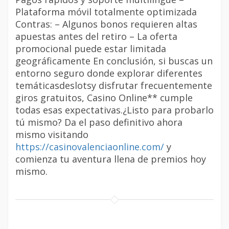
Plataforma móvil totalmente optimizada
Contras: – Algunos bonos requieren altas
apuestas antes del retiro – La oferta
promocional puede estar limitada
geográficamente En conclusión, si buscas un
entorno seguro donde explorar diferentes
temáticas­de​slots​y disfrutar frecuentemente
gir​os gratuitos, Casino Online** cumple
todas esas expectativas.​ ¿Listo para probarlo
tú mismo? Da el paso definitivo ahora
mismo visitando
https://casinovalenciaonline.com/
y
comienza tu aventura llena de premios hoy
mismo.