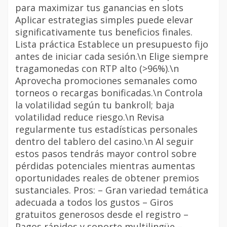
para maximizar tus ganancias en slots
Aplicar estrategias simples puede elevar
significativamente tus beneficios finales.
Lista práctica Establece un presupuesto fijo
antes de iniciar cada sesión.\n Elige siempre
tragamonedas con RTP alto (>96%).\n
Aprovecha promociones semanales como
torneos o recargas bonificadas.\n Controla
la volatilidad según tu bankroll; baja
volatilidad reduce riesgo.\n Revisa
regularmente tus estadísticas personales
dentro del tablero del casino.\n Al seguir
estos pasos tendrás mayor control sobre
pérdidas potenciales mientras aumentas
oportunidades reales de obtener premios
sustanciales. Pros: – Gran variedad temática
adecuada a todos los gustos – Giros
gratuitos generosos desde el registro –
Pagos rápidos y soporte multilingüe –