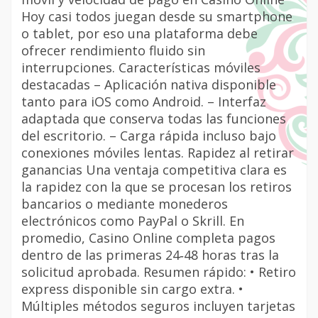
Hoy casi todos juegan desde su smartphone
o tablet, por eso una plataforma debe
ofrecer rendimiento fluido sin
interrupciones. Características móviles
destacadas – Aplicación nativa disponible
tanto para iOS como Android. – Interfaz
adaptada que conserva todas las funciones
del escritorio. – Carga rápida incluso bajo
conexiones móviles lentas. Rapidez al retirar
ganancias Una ventaja competitiva clara es
la rapidez con la que se procesan los retiros
bancarios o mediante monederos
electrónicos como PayPal o Skrill. En
promedio, Casino Online completa pagos
dentro de las primeras 24‑48 horas tras la
solicitud aprobada. Resumen rápido: • Retiro
express disponible sin cargo extra. •
Múltiples métodos seguros incluyen tarjetas