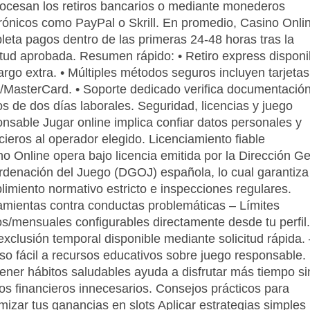
rocesan los retiros bancarios o mediante monederos
trónicos como PayPal o Skrill. En promedio, Casino Onli
eta pagos dentro de las primeras 24‑48 horas tras la
itud aprobada. Resumen rápido: • Retiro express disponi
argo extra. • Múltiples métodos seguros incluyen tarjetas
/MasterCard. • Soporte dedicado verifica documentació
 de dos días laborales. Seguridad, licencias y juego
nsable Jugar online implica confiar datos personales y
cieros al operador elegido. Licenciamiento fiable ​
o Online opera bajo licencia emitida por la Dirección G
rdenación del Juego (DGOJ) española, lo cual garantiza
imiento normativo estricto e inspecciones regulares.
amientas contra conductas problemáticas – Límites
os/mensuales configurables directamente desde tu perfil.
xclusión temporal disponible mediante solicitud rápida. 
o fácil a recursos educativos sobre juego responsable.
ener hábitos saludables ayuda a disfrutar más tiempo si
os financieros innecesarios. Consejos prácticos para
izar tus ganancias en slots Aplicar estrategias simples