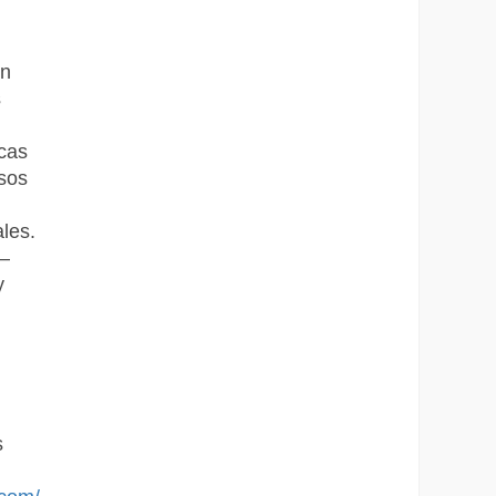
\n
s
icas
asos
les.
 –
y
s