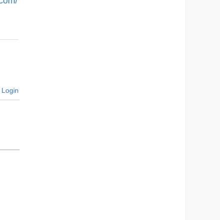
.com/
Login