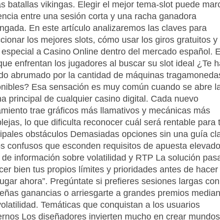
s batallas vikingas. Elegir el mejor tema‑slot puede marc
encia entre una sesión corta y una racha ganadora
ngada. En este artículo analizaremos las claves para
cionar los mejores ​slots​, cómo usar los giros gratuitos y
 especial a Casino Online dentro del mercado español. E
que enfrentan los jugadores al buscar su slot ideal ¿Te 
ido abrumado por la cantidad de máquinas tragamoneda
onibles? Esa sensación es muy común cuando se abre l
a principal de cualquier casino digital. Cada nuevo
amiento trae gráficos más llamativos y mecánicas más
ejas, lo que dificulta reconocer cuál será rentable para t
cipales obstáculos Demasiadas opciones sin una guía cl
s confusos que esconden requisitos de apuesta elevad
 de información sobre volatilidad y RTP La solución pas
er bien tus propios límites y prioridades antes de hacer 
ugar ahora”. Pregúntate si prefieres sesiones largas con
eñas ganancias o arriesgarte a grandes premios median
volatilidad. Temáticas que conquistan a los usuarios
rnos Los diseñadores invierten mucho en crear mundos