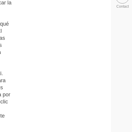
ar la
Contact
 qué
l
has
s
a
i.
ara
os
a por
clic
te