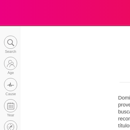
Search
Age
Cause
Domi
prove
busc
Year
reco
títul