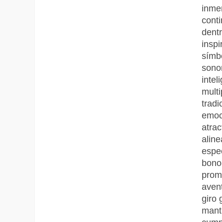
inmer
cont
dentr
insp
símb
sonor
intel
mult
tradi
emoci
atrac
aline
espec
bono
prom
avent
giro 
manti