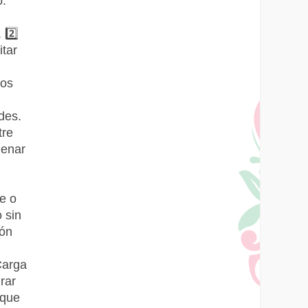
o.
 2️⃣
itar
ros
des.
tre
denar
e o
 sin
ión
Carga
rar
 que