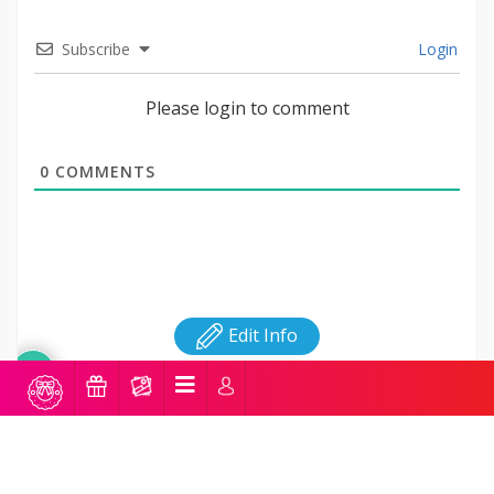
Subscribe
Login
Please login to comment
0
COMMENTS
Edit Info