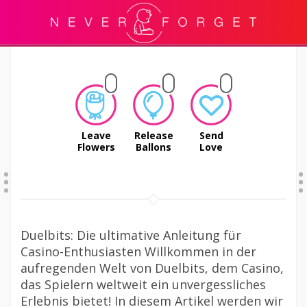
Leave
Release
Send
Flowers
Ballons
Love
Duelbits: Die ultimative Anleitung für
Casino-Enthusiasten Willkommen in der
aufregenden Welt von Duelbits, dem Casino,
das Spielern weltweit ein unvergessliches
Erlebnis bietet! In diesem Artikel werden wir