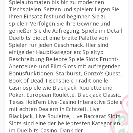
Spielautomaten bis hin zu modernen
Tischspielen. Setzen und spielen: Legen Sie
Ihren Einsatz fest und beginnen Sie zu
spielen! Verfolgen Sie Ihre Gewinne und
genießen Sie die Aufregung. Spiele im Detail
Duelbits bietet eine breite Palette von
Spielen für jeden Geschmack. Hier sind
einige der Hauptkategorien: Spieltyp
Beschreibung Beliebte Spiele Slots Frucht-,
Abenteuer- und Film-Slots mit aufregenden
Bonusfunktionen. Starburst, Gonzo’s Quest,
Book of Dead Tischspiele Traditionelle
Casinospiele wie Blackjack, Roulette und
Poker. European Roulette, Blackjack Classic,
Texas Hold’em Live-Casino Interaktive Spiele
mit echten Dealern in Echtzeit. Live
Blackjack, Live Roulette, Live Baccarat Slots
Slots sind eine der beliebtesten Kategorien
im Duelbits-Casino. Dank der