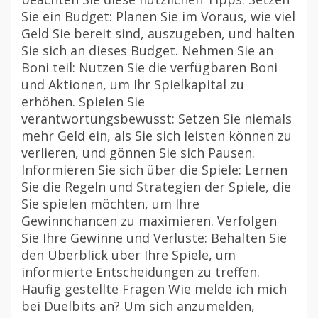
Sie ein Budget: Planen Sie im Voraus, wie viel
Geld Sie bereit sind, auszugeben, und halten
Sie sich an dieses Budget. Nehmen Sie an
Boni teil: Nutzen Sie die verfügbaren Boni
und Aktionen, um Ihr Spielkapital zu
erhöhen. Spielen Sie
verantwortungsbewusst: Setzen Sie niemals
mehr Geld ein, als Sie sich leisten können zu
verlieren, und gönnen Sie sich Pausen.
Informieren Sie sich über die Spiele: Lernen
Sie die Regeln und Strategien der Spiele, die
Sie spielen möchten, um Ihre
Gewinnchancen zu maximieren. Verfolgen
Sie Ihre Gewinne und Verluste: Behalten Sie
den Überblick über Ihre Spiele, um
informierte Entscheidungen zu treffen.
Häufig gestellte Fragen Wie melde ich mich
bei Duelbits an? Um sich anzumelden,