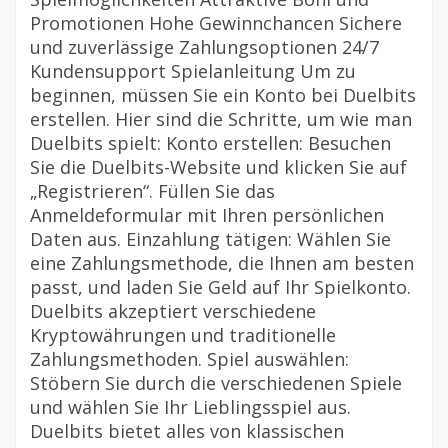
Promotionen Hohe Gewinnchancen Sichere
und zuverlässige Zahlungsoptionen 24/7
Kundensupport Spielanleitung Um zu
beginnen, müssen Sie ein Konto bei Duelbits
erstellen. Hier sind die Schritte, um wie man
Duelbits spielt: Konto erstellen: Besuchen
Sie die Duelbits-Website und klicken Sie auf
„Registrieren“. Füllen Sie das
Anmeldeformular mit Ihren persönlichen
Daten aus. Einzahlung tätigen: Wählen Sie
eine Zahlungsmethode, die Ihnen am besten
passt, und laden Sie Geld auf Ihr Spielkonto.
Duelbits akzeptiert verschiedene
Kryptowährungen und traditionelle
Zahlungsmethoden. Spiel auswählen:
Stöbern Sie durch die verschiedenen Spiele
und wählen Sie Ihr Lieblingsspiel aus.
Duelbits bietet alles von klassischen