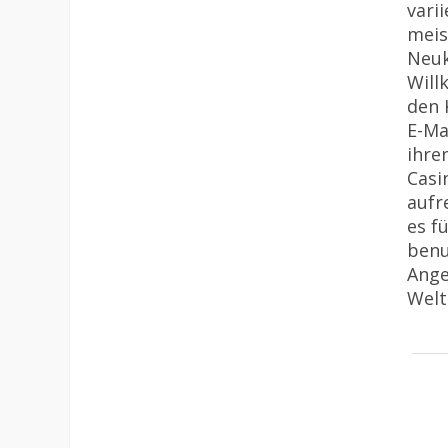
vari
meis
Neuk
Will
den 
E-Ma
ihre
Casi
aufr
es f
benu
Ange
Welt