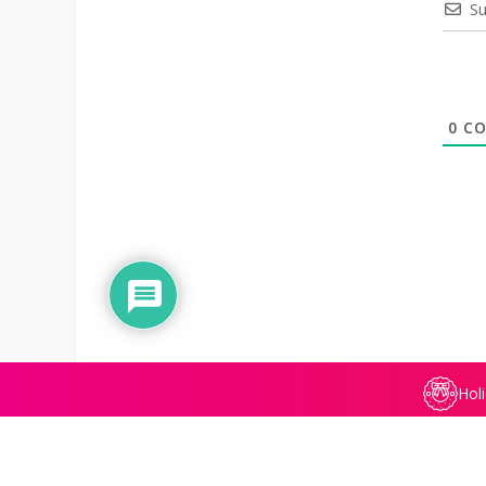
Su
0
CO
Hol