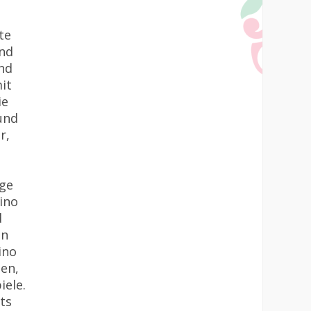
te
und
und
it
ie
und
r,
ige
sino
d
en
ino
len,
iele.
ts