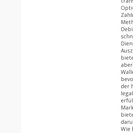
tran
Opti
Zahl
Meth
Debi
schn
Dien
Ausz
biet
aber
Wall
bevo
der 
legal
erfü
Mark
biet
daru
Wie 