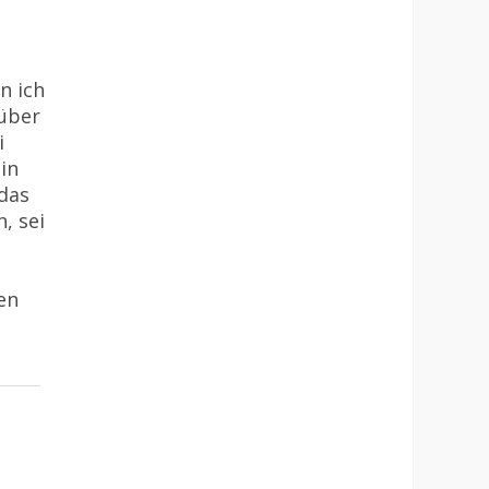
n ich
 über
i
pin
 das
, sei
en