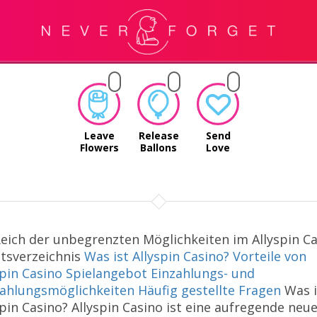
Leave
Release
Send
Flowers
Ballons
Love
Reich der unbegrenzten Möglichkeiten im Allyspin C
ltsverzeichnis
Was ist Allyspin Casino?
Vorteile von
spin Casino
Spielangebot
Einzahlungs- und
ahlungsmöglichkeiten
Häufig gestellte Fragen
Was i
spin Casino? Allyspin Casino ist eine aufregende neu