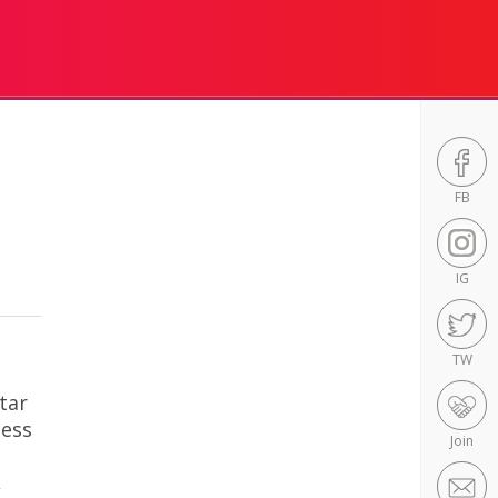
FB
IG
TW
tar
cess
Join
,