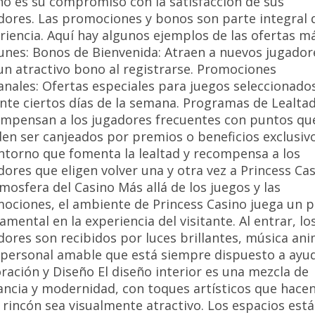
no es su compromiso con la satisfacción de sus
dores. Las promociones y bonos son parte integral d
riencia. Aquí hay algunos ejemplos de las ofertas m
nes: Bonos de Bienvenida: Atraen a nuevos jugador
un atractivo bono al registrarse. Promociones
nales: Ofertas especiales para juegos seleccionado
nte ciertos días de la semana. Programas de Lealtad
mpensan a los jugadores frecuentes con puntos qu
en ser canjeados por premios o beneficios exclusivo
ntorno que fomenta la lealtad y recompensa a los
dores que eligen volver una y otra vez a Princess Cas
tmosfera del Casino Más allá de los juegos y las
ociones, el ambiente de Princess Casino juega un p
amental en la experiencia del visitante. Al entrar, lo
dores son recibidos por luces brillantes, música an
 personal amable que está siempre dispuesto a ayud
ración y Diseño El diseño interior es una mezcla de
ancia y modernidad, con toques artísticos que hace
 rincón sea visualmente atractivo. Los espacios est