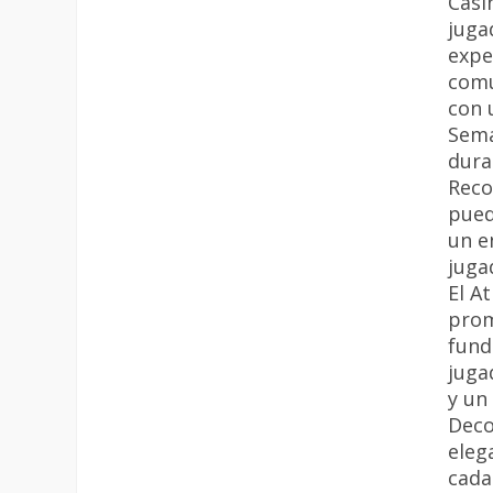
Casi
juga
expe
comu
con 
Sema
dura
Reco
pued
un e
juga
El A
prom
fund
juga
y un
Deco
eleg
cada