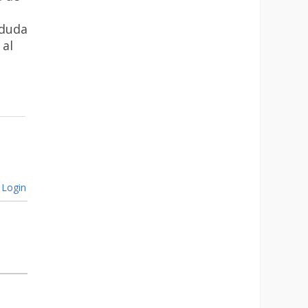
 duda
 al
Login