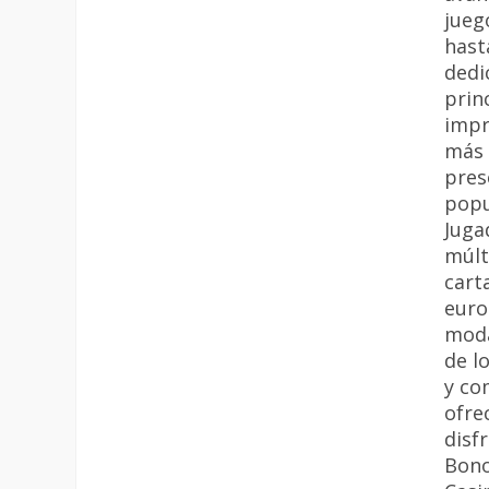
jueg
hast
dedi
prin
impr
más 
pres
popu
Juga
múlt
cart
euro
moda
de l
y co
ofre
disf
Bono