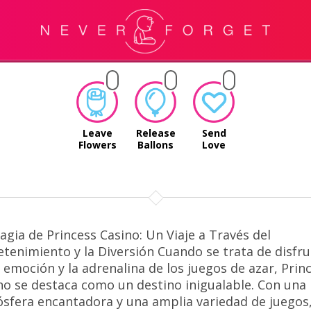
Leave
Release
Send
Flowers
Ballons
Love
agia de Princess Casino: Un Viaje a Través del
etenimiento y la Diversión Cuando se trata de disfru
a emoción y la adrenalina de los juegos de azar, Prin
no se destaca como un destino inigualable. Con una
sfera encantadora y una amplia variedad de juegos