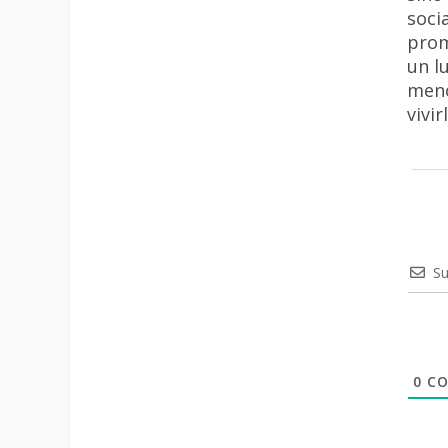
soci
prom
un l
meno
vivi
Su
0
CO