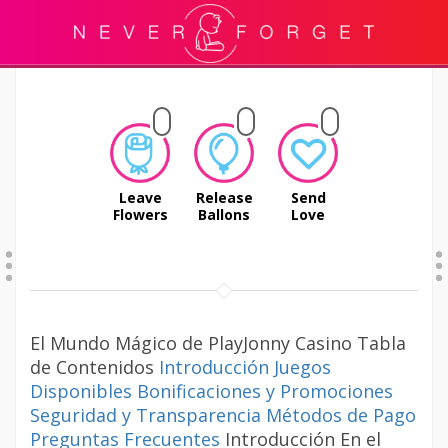
Leave
Release
Send
Flowers
Ballons
Love
El Mundo Mágico de PlayJonny Casino Tabla
de Contenidos
Introducción
Juegos
Disponibles
Bonificaciones y Promociones
Seguridad y Transparencia
Métodos de Pago
Preguntas Frecuentes
Introducción En el