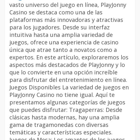
vasto universo del juego en línea, PlayJonny
Casino se destaca como una de las
plataformas más innovadoras y atractivas
para los jugadores. Desde su interfaz
intuitiva hasta una amplia variedad de
juegos, ofrece una experiencia de casino
única que atrae tanto a novatos como a
expertos. En este artículo, exploraremos los
aspectos más destacados de PlayJonny y lo
que lo convierte en una opción increíble
para disfrutar del entretenimiento en línea.
Juegos Disponibles La variedad de juegos en
PlayJonny Casino no tiene igual. Aquí te
presentamos algunas categorías de juegos
que puedes disfrutar: Tragaperras: Desde
clásicas hasta modernas, hay una amplia
gama de tragamonedas con diversas
temáticas y características especiales.
Juegos de Mesa: Los amantes de los juegos