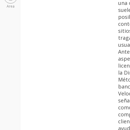
una 
Area
suel
posi
cont
siti
trag
usua
Ante
aspe
lice
la D
Méto
banc
Velo
seña
como
comp
clie
ayud