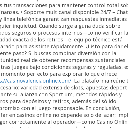
s tus transacciones para mantener control total so
finanzas. • Soporte multicanal disponible 24/7 – Cha
 y línea telefónica garantizan respuestas inmediatas
quier inquietud. Cuando surge alguna duda sobre
dos seguros o procesos internos—como verificar l
cidad exacta de los retiros—el equipo técnico está
arado para asistirte rápidamente. ¿Listo para dar e
iente paso? Si buscas combinar diversión con la
tunidad real de obtener recompensas sustanciales
tras juegas bajo condiciones seguras y reguladas, e
l momento perfecto para explorar lo que ofrece
s://casinovalenciaonline.com/
. La plataforma reúne 
ecesario: variedad extensa de slots, apuestas deport
ante su alianza con Sportium, métodos rápidos y
ros para depósitos y retiros, además del sólido
romiso con el juego responsable. En conclusión,
nfar en casinos online no depende solo del azar; impl
ger correctamente al operador—como Casino Onli