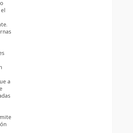
go
el
e
nte.
ernas
es
n
gue a
e
adas
rmite
ión