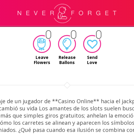
Leave
Release
Send
Flowers
Ballons
Love
iaje de un jugador de **Casino Online** hacia el jack
cambió su vida Los amantes de los slots suelen bus
 más que simples giros gratuitos; anhelan la emoció
cómo los carretes se alinean y aparecen los símbolo
iados. ¿Qué pasa cuando esa ilusión se combina co