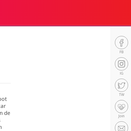
FB
IG
TW
pot
car
n de
Join
s
n