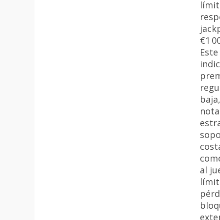
lími
resp
jack
€1 0
Este
indi
prem
regu
baja
nota
estr
sopo
cost
como
al j
lími
pérd
bloq
exte