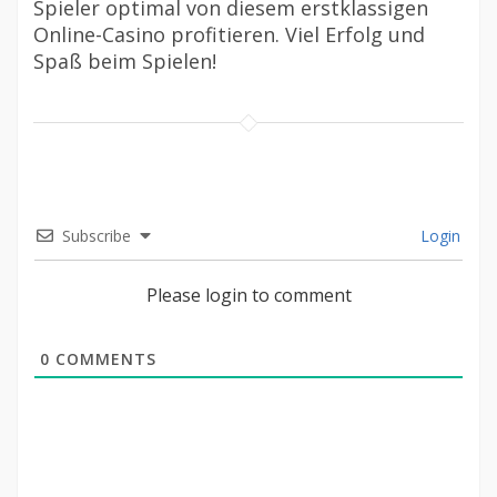
Spieler optimal von diesem erstklassigen
Online-Casino profitieren. Viel Erfolg und
Spaß beim Spielen!
Subscribe
Login
Please login to comment
0
COMMENTS