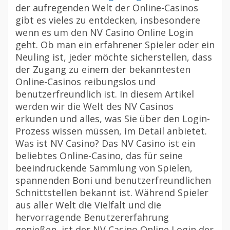
der aufregenden Welt der Online-Casinos
gibt es vieles zu entdecken, insbesondere
wenn es um den NV Casino Online Login
geht. Ob man ein erfahrener Spieler oder ein
Neuling ist, jeder möchte sicherstellen, dass
der Zugang zu einem der bekanntesten
Online-Casinos reibungslos und
benutzerfreundlich ist. In diesem Artikel
werden wir die Welt des NV Casinos
erkunden und alles, was Sie über den Login-
Prozess wissen müssen, im Detail anbietet.
Was ist NV Casino? Das NV Casino ist ein
beliebtes Online-Casino, das für seine
beeindruckende Sammlung von Spielen,
spannenden Boni und benutzerfreundlichen
Schnittstellen bekannt ist. Während Spieler
aus aller Welt die Vielfalt und die
hervorragende Benutzererfahrung
genießen, ist der NV Casino Online Login der