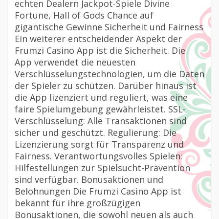
echten Dealern Jackpot-Spiele Divine
Fortune, Hall of Gods Chance auf
gigantische Gewinne Sicherheit und Fairness
Ein weiterer entscheidender Aspekt der
Frumzi Casino App ist die Sicherheit. Die
App verwendet die neuesten
Verschlüsselungstechnologien, um die Daten
der Spieler zu schützen. Darüber hinaus ist
die App lizenziert und reguliert, was eine
faire Spielumgebung gewährleistet. SSL-
Verschlüsselung: Alle Transaktionen sind
sicher und geschützt. Regulierung: Die
Lizenzierung sorgt für Transparenz und
Fairness. Verantwortungsvolles Spielen:
Hilfestellungen zur Spielsucht-Prävention
sind verfügbar. Bonusaktionen und
Belohnungen Die Frumzi Casino App ist
bekannt für ihre großzügigen
Bonusaktionen, die sowohl neuen als auch