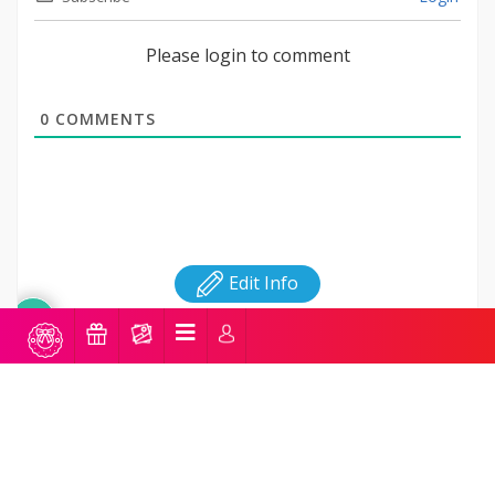
Please login to comment
0
COMMENTS
Edit Info