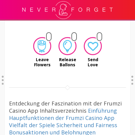
Leave
Release
Send
Flowers
Ballons
Love
Entdeckung der Faszination mit der Frumzi
Casino App Inhaltsverzeichnis
Einführung
Hauptfunktionen der Frumzi Casino App
Vielfalt der Spiele
Sicherheit und Fairness
Bonusaktionen und Belohnungen