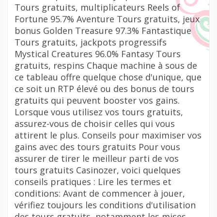
Tours gratuits, multiplicateurs Reels of
Fortune 95.7% Aventure Tours gratuits, jeux
bonus Golden Treasure 97.3% Fantastique
Tours gratuits, jackpots progressifs
Mystical Creatures 96.0% Fantasy Tours
gratuits, respins Chaque machine à sous de
ce tableau offre quelque chose d'unique, que
ce soit un RTP élevé ou des bonus de tours
gratuits qui peuvent booster vos gains.
Lorsque vous utilisez vos tours gratuits,
assurez-vous de choisir celles qui vous
attirent le plus. Conseils pour maximiser vos
gains avec des tours gratuits Pour vous
assurer de tirer le meilleur parti de vos
tours gratuits Casinozer, voici quelques
conseils pratiques : Lire les termes et
conditions: Avant de commencer à jouer,
vérifiez toujours les conditions d'utilisation
des tours gratuits, notamment les mises