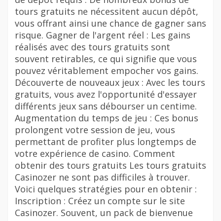
tours gratuits ne nécessitent aucun dépôt,
vous offrant ainsi une chance de gagner sans
risque. Gagner de l'argent réel : Les gains
réalisés avec des tours gratuits sont
souvent retirables, ce qui signifie que vous
pouvez véritablement empocher vos gains.
Découverte de nouveaux jeux : Avec les tours
gratuits, vous avez l'opportunité d'essayer
différents jeux sans débourser un centime.
Augmentation du temps de jeu : Ces bonus
prolongent votre session de jeu, vous
permettant de profiter plus longtemps de
votre expérience de casino. Comment
obtenir des tours gratuits Les tours gratuits
Casinozer ne sont pas difficiles à trouver.
Voici quelques stratégies pour en obtenir :
Inscription : Créez un compte sur le site
Casinozer. Souvent, un pack de bienvenue