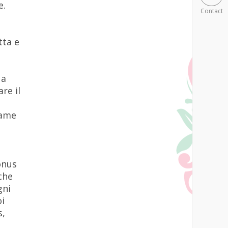
e.
Contact
tta e
 a
re il
e
name
onus
che
gni
oi
s,