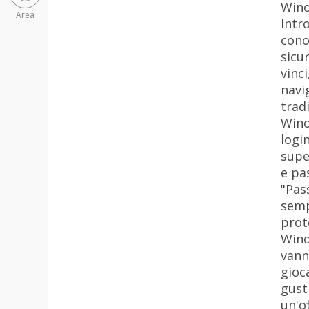
Winor
Area
Intr
cono
sicu
vinc
navi
trad
Wino
login
supe
e pa
"Pas
semp
prot
Wino
vann
gioc
gust
un'of