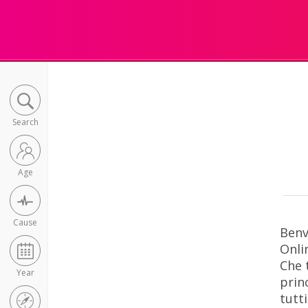
Search
Age
Cause
Benv
Onli
Che 
Year
prin
tutt