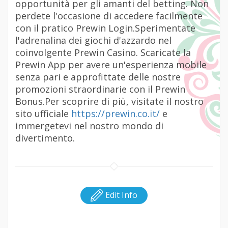
opportunità per gli amanti del betting. Non
perdete l'occasione di accedere facilmente
con il pratico Prewin Login.Sperimentate
l'adrenalina dei giochi d'azzardo nel
coinvolgente Prewin Casino. Scaricate la
Prewin App per avere un'esperienza mobile
senza pari e approfittate delle nostre
promozioni straordinarie con il Prewin
Bonus.Per scoprire di più, visitate il nostro
sito ufficiale
https://prewin.co.it/
e
immergetevi nel nostro mondo di
divertimento.
Edit Info