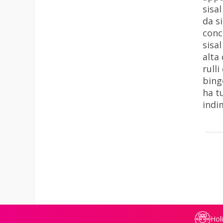
sisa
da s
conc
sisa
alta 
rull
bing
ha t
indi
Hol