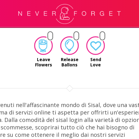
Leave
Release
Send
Flowers
Ballons
Love
enuti nell'affascinante mondo di Sisal, dove una vas
a di servizi online ti aspetta per offrirti un'esperi
. Dalla comodità del sisal login alla varietà di opzion
l scommesse, scoprirai tutto ciò che hai bisogno di
re su come ottenere il meglio dai nostri servizi