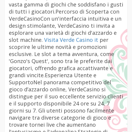
vasta gamma di giochi che soddisfano i gusti
di tutti i giocatori.Percorso di Scoperta con
VerdeCasinoCon un'interfaccia intuitiva e un
design stimolante, VerdeCasino ti invita a
esplorare una varietà di giochi d'azzardo e
slot machine.
Visita Verde Casino it
per
scoprire le ultime novità e promozioni
esclusive. Le slot a tema avventura, come
'Gonzo's Quest', sono tra le preferite dai
giocatori, offrendo grafica accattivante e
grandi vincite.Esperienza Utente e
SupportoNel panorama competitivo del
gioco d’azzardo online, VerdeCasino si
distingue per il suo eccellente servizio clienti
e il supporto disponibile 24 ore su 24, 7
giorni su 7. Gli utenti possono facilmente
navigare tra diverse categorie di gioco e
trovare tornei live che aumentano
l'entusiasmo e l'adrenalina.Strategie di