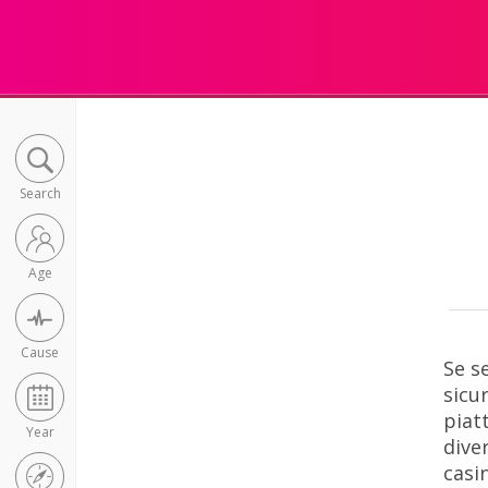
Search
Age
Cause
Se s
sicu
piat
Year
dive
casi