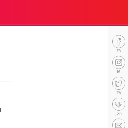
FB
IG
TW
l
Join