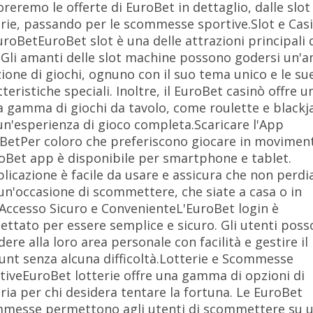
oreremo le offerte di EuroBet in dettaglio, dalle slot 
erie, passando per le scommesse sportive.Slot e Cas
uroBetEuroBet slot è una delle attrazioni principali 
. Gli amanti delle slot machine possono godersi un'
zione di giochi, ognuno con il suo tema unico e le su
teristiche speciali. Inoltre, il EuroBet casinò offre u
a gamma di giochi da tavolo, come roulette e blackj
un'esperienza di gioco completa.Scaricare l'App
BetPer coloro che preferiscono giocare in movimen
roBet app è disponibile per smartphone e tablet.
plicazione è facile da usare e assicura che non perdi
un'occasione di scommettere, che siate a casa o in
.Accesso Sicuro e ConvenienteL'EuroBet login è
ettato per essere semplice e sicuro. Gli utenti pos
ere alla loro area personale con facilità e gestire il
unt senza alcuna difficoltà.Lotterie e Scommesse
tiveEuroBet lotterie offre una gamma di opzioni di
eria per chi desidera tentare la fortuna. Le EuroBet
messe permettono agli utenti di scommettere su 