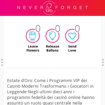
Leave
Release
Send
Flowers
Ballons
Love
Estate d’Oro: Come i Programmi VIP dei
Casinò Moderni Trasformano i Giocatori in
Leggende Negli ultimi dieci anni i
programmi fedeltà dei casinò online hanno
assunto un ruolo quasi centrale nella