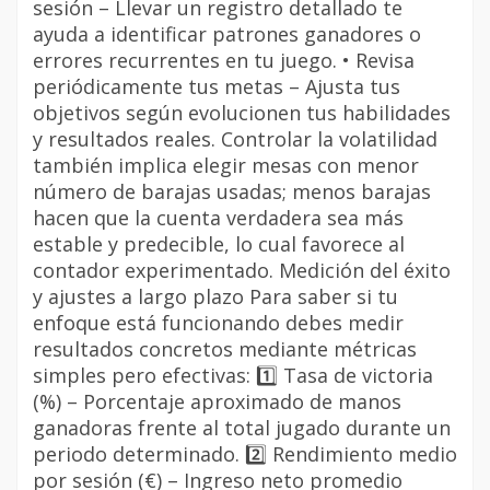
sesión – Llevar un registro detallado te
ayuda a identificar patrones ganadores o
errores recurrentes en tu juego. • Revisa
periódicamente tus metas – Ajusta tus
objetivos según evolucionen tus habilidades
y resultados reales. Controlar la volatilidad
también implica elegir mesas con menor
número de barajas usadas; menos barajas
hacen que la cuenta verdadera sea más
estable y predecible, lo cual favorece al
contador experimentado. Medición del éxito
y ajustes a largo plazo Para saber si tu
enfoque está funcionando debes medir
resultados concretos mediante métricas
simples pero efectivas: 1️⃣ Tasa de victoria
(%) – Porcentaje aproximado de manos
ganadoras frente al total jugado durante un
periodo determinado. 2️⃣ Rendimiento medio
por sesión (€) – Ingreso neto promedio