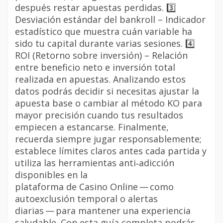
después restar apuestas perdidas. 3️⃣
Desviación estándar del bankroll – Indicador
estadístico que muestra cuán variable ha
sido tu capital durante varias sesiones. 4️⃣
ROI (Retorno sobre inversión) – Relación
entre beneficio neto e inversión total
realizada en apuestas. Analizando estos
datos podrás decidir si necesitas ajustar la
apuesta base o cambiar al método KO para
mayor precisión cuando tus resultados
empiecen a estancarse. Finalmente,
recuerda siempre jugar responsablemente;
establece límites claros antes cada partida y
utiliza las herramientas anti‑adicción
disponibles en la
plataforma de Casino Online — como
autoexclusión temporal o alertas
diarias — para mantener una experiencia
saludable. Con esta guía completa podrás