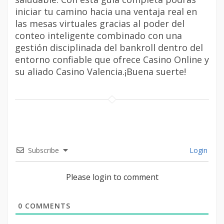
iniciar tu camino hacia una ventaja real en
las mesas virtuales gracias al poder del
conteo inteligente combinado con una
gestión disciplinada del bankroll dentro del
entorno confiable que ofrece Casino Online y
su aliado Casino Valencia.¡Buena suerte!
Subscribe
Login
Please login to comment
0
COMMENTS