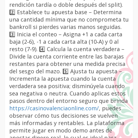
rendición tardía o doble después del split).
2️⃣ Establece tu apuesta base – Determina
una cantidad mínima que no comprometa tu
bankroll si pierdes varias manos seguidas.
3️⃣ Inicia el conteo – Asigna +1 a cada carta
baja (2‑6), -1 a cada carta alta (10‑A) y 0 al
resto (7‑9). 4️⃣ Calcula la cuenta verdadera –
Divide la cuenta corriente entre las barajas
restantes para obtener una medida precisa
del sesgo del mazo. 5️⃣ Ajusta tu apuesta –
Incrementa la apuesta cuando la cuenta
verdadera sea positiva; disminúyela cuando
sea negativa o neutra. Cuando aplicas estos
pasos dentro del entorno seguro que brinda
https://casinovalenciaonline.com/
, puedes
observar cómo tus decisiones se vuelven
más informadas y rentables. La plataforma
permite jugar en modo demo antes de
apostar dinero real, lo cual es ideal para