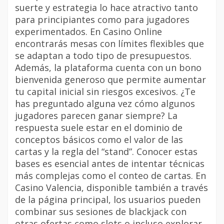
suerte y estrategia lo hace atractivo tanto
para principiantes como para jugadores
experimentados. En Casino Online
encontrarás mesas con límites flexibles que
se adaptan a todo tipo de presupuestos.
Además, la plataforma cuenta con un bono
bienvenida generoso que permite aumentar
tu capital inicial sin riesgos excesivos. ¿Te
has preguntado alguna vez cómo algunos
jugadores parecen ganar siempre? La
respuesta suele estar en el dominio de
conceptos básicos como el valor de las
cartas y la regla del “stand”. Conocer estas
bases es esencial antes de intentar técnicas
más complejas como el conteo de cartas. En
Casino Valencia, disponible también a través
de la página principal, los usuarios pueden
combinar sus sesiones de blackjack con
otras ofertas como slots o incluso explorar