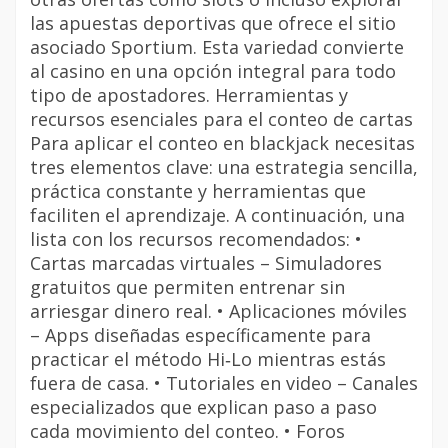
las apuestas deportivas que ofrece el sitio
asociado Sportium. Esta variedad convierte
al casino en una opción integral para todo
tipo de apostadores. Herramientas y
recursos esenciales para el conteo de cartas
Para aplicar el conteo en blackjack necesitas
tres elementos clave: una estrategia sencilla,
práctica constante y herramientas que
faciliten el aprendizaje. A continuación, una
lista con los recursos recomendados: •
Cartas marcadas virtuales – Simuladores
gratuitos que permiten entrenar sin
arriesgar dinero real. • Aplicaciones móviles
– Apps diseñadas específicamente para
practicar el método Hi‑Lo mientras estás
fuera de casa. • Tutoriales en video – Canales
especializados que explican paso a paso
cada movimiento del conteo. • Foros