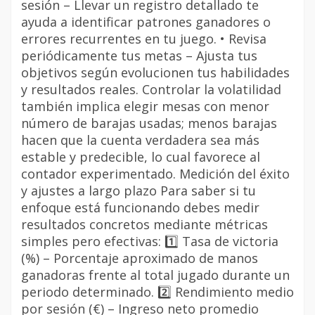
sesión – Llevar un registro detallado te
ayuda a identificar patrones ganadores o
errores recurrentes en tu juego. • Revisa
periódicamente tus metas – Ajusta tus
objetivos según evolucionen tus habilidades
y resultados reales. Controlar la volatilidad
también implica elegir mesas con menor
número de barajas usadas; menos barajas
hacen que la cuenta verdadera sea más
estable y predecible, lo cual favorece al
contador experimentado. Medición del éxito
y ajustes a largo plazo Para saber si tu
enfoque está funcionando debes medir
resultados concretos mediante métricas
simples pero efectivas: 1️⃣ Tasa de victoria
(%) – Porcentaje aproximado de manos
ganadoras frente al total jugado durante un
periodo determinado. 2️⃣ Rendimiento medio
por sesión (€) – Ingreso neto promedio