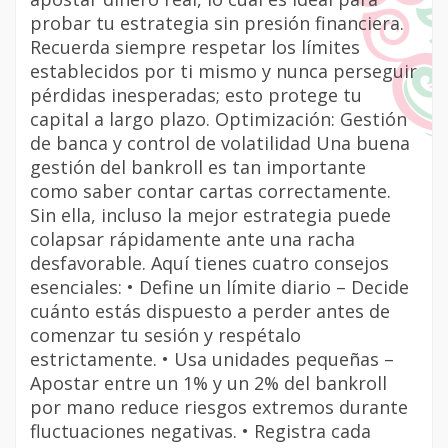
probar tu estrategia sin presión financiera.
Recuerda siempre respetar los límites
establecidos por ti mismo y nunca perseguir
pérdidas inesperadas; esto protege tu
capital a largo plazo. Optimización: Gestión
de banca y control de volatilidad Una buena
gestión del bankroll es tan importante
como saber contar cartas correctamente.
Sin ella, incluso la mejor estrategia puede
colapsar rápidamente ante una racha
desfavorable. Aquí tienes cuatro consejos
esenciales: • Define un límite diario – Decide
cuánto estás dispuesto a perder antes de
comenzar tu sesión y respétalo
estrictamente. • Usa unidades pequeñas –
Apostar entre un 1% y un 2% del bankroll
por mano reduce riesgos extremos durante
fluctuaciones negativas. • Registra cada