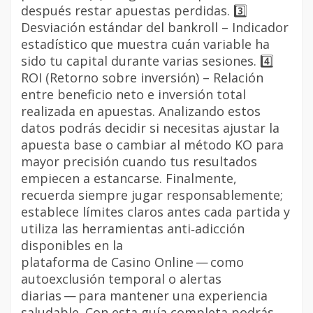
después restar apuestas perdidas. 3️⃣
Desviación estándar del bankroll – Indicador
estadístico que muestra cuán variable ha
sido tu capital durante varias sesiones. 4️⃣
ROI (Retorno sobre inversión) – Relación
entre beneficio neto e inversión total
realizada en apuestas. Analizando estos
datos podrás decidir si necesitas ajustar la
apuesta base o cambiar al método KO para
mayor precisión cuando tus resultados
empiecen a estancarse. Finalmente,
recuerda siempre jugar responsablemente;
establece límites claros antes cada partida y
utiliza las herramientas anti‑adicción
disponibles en la
plataforma de Casino Online — como
autoexclusión temporal o alertas
diarias — para mantener una experiencia
saludable. Con esta guía completa podrás