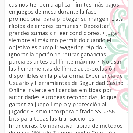
casinos tienden a aplicar límites más bajos
en juegos de mesa durante la fase
promocional para proteger su margen. Lista
rápida de errores comunes • Depositar
grandes sumas sin leer condiciones. • Jugar
siempre al máximo permitido cuando el
objetivo es cumplir wagering rápido. •
Ignorar la opción de retirar ganancias
parciales antes del límite máximo. • No usar
las herramientas de límite auto‑exclusión
disponibles en la plataforma. Experiencia de
Usuario y Herramientas de Seguridad Casino
Online invierte en licencias emitidas por
autoridades europeas reconocidas, lo que
garantiza juego limpio y protección al
jugador.El sitio incorpora cifrado SSL‑256
bits para todas las transacciones
financieras. Comparativa rápida de métodos
de pago Método Tiempo medio Comisión