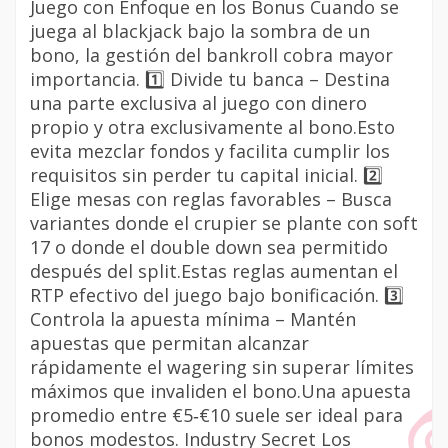
Juego con Enfoque en los Bonus Cuando se
juega al blackjack bajo la sombra de un
bono, la gestión del bankroll cobra mayor
importancia. 1️⃣ Divide tu banca – Destina
una parte exclusiva al juego con dinero
propio y otra exclusivamente al bono.Esto
evita mezclar fondos y facilita cumplir los
requisitos sin perder tu capital inicial. 2️⃣
Elige mesas con reglas favorables – Busca
variantes donde el crupier se plante con soft
17 o donde el double down sea permitido
después del split.Estas reglas aumentan el
RTP efectivo del juego bajo bonificación. 3️⃣
Controla la apuesta mínima – Mantén
apuestas que permitan alcanzar
rápidamente el wagering sin superar límites
máximos que invaliden el bono.Una apuesta
promedio entre €5‑€10 suele ser ideal para
bonos modestos. Industry Secret Los