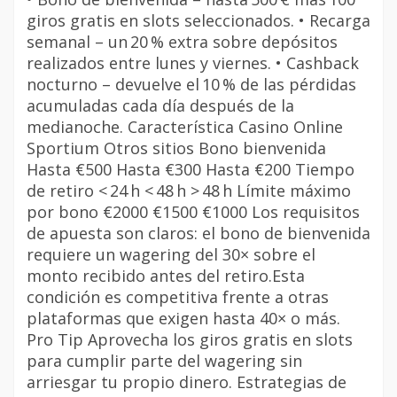
giros gratis en slots seleccionados. • Recarga
semanal – un 20 % extra sobre depósitos
realizados entre lunes y viernes. • Cashback
nocturno – devuelve el 10 % de las pérdidas
acumuladas cada día después de la
medianoche. Característica Casino Online
Sportium Otros sitios Bono bienvenida
Hasta €500 Hasta €300 Hasta €200 Tiempo
de retiro < 24 h < 48 h > 48 h Límite máximo
por bono €2000 €1500 €1000 Los requisitos
de apuesta son claros: el bono de bienvenida
requiere un wagering del 30× sobre el
monto recibido antes del retiro.Esta
condición es competitiva frente a otras
plataformas que exigen hasta 40× o más.
Pro Tip Aprovecha los giros gratis en slots
para cumplir parte del wagering sin
arriesgar tu propio dinero. Estrategias de