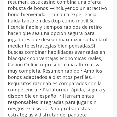
resumen, este casino combina una oferta
robusta de bonos —incluyendo un atractivo
bono bienvenida— con una experiencia
fluida tanto en desktop como móvil.Su
licencia fiable y tiempos rápidos de retiro
hacen que sea una opción segura para
jugadores que desean maximizar su bankroll
mediante estrategias bien pensadas.Si
buscas combinar habilidades avanzadas en
blackjack con ventajas económicas reales,
Casino Online representa una alternativa
muy completa. Resumen rápido • Amplios
bonos adaptados a distintos perfiles. •
Requisitos razonables comparados con la
competencia. • Plataforma rápida, segura y
disponible en español. • Herramientas
responsables integradas para jugar sin
riesgos excesivos. Para probar estas
estrategias y disfrutar del paquete