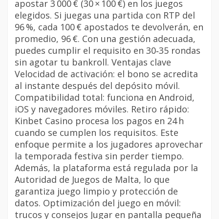
apostar 3 000 € (30 × 100 €) en los juegos
elegidos. Si juegas una partida con RTP del
96 %, cada 100 € apostados te devolverán, en
promedio, 96 €. Con una gestión adecuada,
puedes cumplir el requisito en 30‑35 rondas
sin agotar tu bankroll. Ventajas clave
Velocidad de activación: el bono se acredita
al instante después del depósito móvil.
Compatibilidad total: funciona en Android,
iOS y navegadores móviles. Retiro rápido:
Kinbet Casino procesa los pagos en 24 h
cuando se cumplen los requisitos. Este
enfoque permite a los jugadores aprovechar
la temporada festiva sin perder tiempo.
Además, la plataforma está regulada por la
Autoridad de Juegos de Malta, lo que
garantiza juego limpio y protección de
datos. Optimización del juego en móvil:
trucos y consejos Jugar en pantalla pequeña