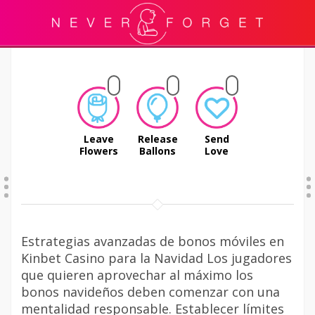
Leave
Release
Send
Flowers
Ballons
Love
Estrategias avanzadas de bonos móviles en
Kinbet Casino para la Navidad Los jugadores
que quieren aprovechar al máximo los
bonos navideños deben comenzar con una
mentalidad responsable. Establecer límites