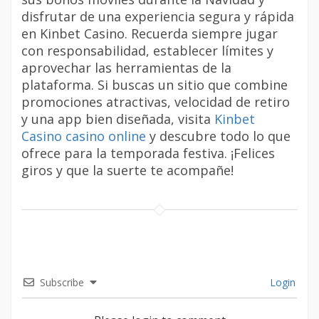
disfrutar de una experiencia segura y rápida
en Kinbet Casino. Recuerda siempre jugar
con responsabilidad, establecer límites y
aprovechar las herramientas de la
plataforma. Si buscas un sitio que combine
promociones atractivas, velocidad de retiro
y una app bien diseñada, visita
Kinbet
Casino casino online
y descubre todo lo que
ofrece para la temporada festiva. ¡Felices
giros y que la suerte te acompañe!
Subscribe
Login