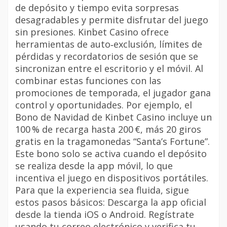
de depósito y tiempo evita sorpresas
desagradables y permite disfrutar del juego
sin presiones. Kinbet Casino ofrece
herramientas de auto‑exclusión, límites de
pérdidas y recordatorios de sesión que se
sincronizan entre el escritorio y el móvil. Al
combinar estas funciones con las
promociones de temporada, el jugador gana
control y oportunidades. Por ejemplo, el
Bono de Navidad de Kinbet Casino incluye un
100 % de recarga hasta 200 €, más 20 giros
gratis en la tragamonedas “Santa’s Fortune”.
Este bono solo se activa cuando el depósito
se realiza desde la app móvil, lo que
incentiva el juego en dispositivos portátiles.
Para que la experiencia sea fluida, sigue
estos pasos básicos: Descarga la app oficial
desde la tienda iOS o Android. Regístrate
usando tu correo electrónico y verifica tu