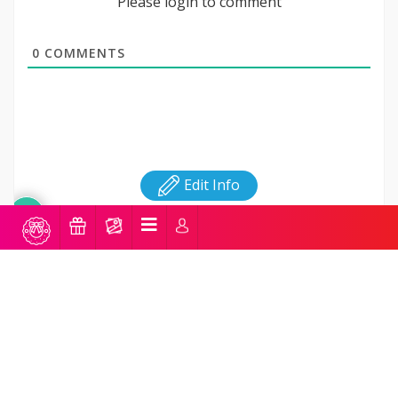
Please login to comment
0
COMMENTS
Edit Info