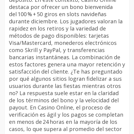
destaca por ofrecer un bono bienvenida
del 100 % + 50 giros en slots navideñas
durante diciembre. Los jugadores valoran la
rapidez en los retiros y la variedad de
métodos de pago disponibles: tarjetas
Visa/Mastercard, monederos electrónicos
como Skrill y PayPal, y transferencias
bancarias instantáneas. La combinación de
estos factores genera una mayor retención y
satisfacción del cliente. ¿Te has preguntado
por qué algunos sitios logran fidelizar a sus
usuarios durante las fiestas mientras otros
no? La respuesta suele estar en la claridad
de los términos del bono y la velocidad del
payout. En Casino Online, el proceso de
verificación es ágil y los pagos se completan
en menos de 24 horas en la mayoría de los
casos, lo que supera al promedio del sector