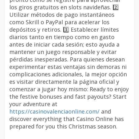
los giros gratuitos en slots navideñas. 2️⃣
Utilizar métodos de pago instantáneos
como Skrill o PayPal para acelerar los
depósitos y retiros. 3️⃣ Establecer límites
diarios tanto en tiempo como en gasto
antes de iniciar cada sesión; esto ayuda a
mantener un juego responsable y evitar
pérdidas inesperadas. Para quienes desean
experimentar estas ventajas sin demoras ni
complicaciones adicionales, la mejor opción
es visitar directamente la página oficial y
comenzar a jugar hoy mismo: Ready to enjoy
the festive bonuses and fast payouts? Start
your adventure at
https://casinovalenciaonline.com/
and
discover everything that Casino Online has
prepared for you this Christmas season.