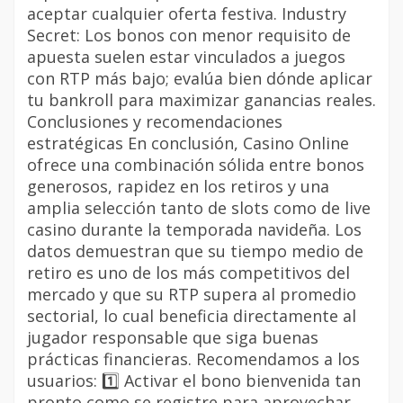
aceptar cualquier oferta festiva. Industry
Secret: Los bonos con menor requisito de
apuesta suelen estar vinculados a juegos
con RTP más bajo; evalúa bien dónde aplicar
tu bankroll para maximizar ganancias reales.
Conclusiones y recomendaciones
estratégicas En conclusión, Casino Online
ofrece una combinación sólida entre bonos
generosos, rapidez en los retiros y una
amplia selección tanto de slots como de live
casino durante la temporada navideña. Los
datos demuestran que su tiempo medio de
retiro es uno de los más competitivos del
mercado y que su RTP supera al promedio
sectorial, lo cual beneficia directamente al
jugador responsable que siga buenas
prácticas financieras. Recomendamos a los
usuarios: 1️⃣ Activar el bono bienvenida tan
pronto como se registre para aprovechar