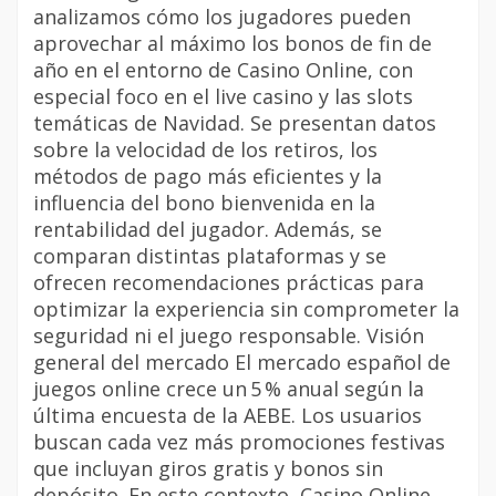
analizamos cómo los jugadores pueden
aprovechar al máximo los bonos de fin de
año en el entorno de Casino Online, con
especial foco en el live casino y las slots
temáticas de Navidad. Se presentan datos
sobre la velocidad de los retiros, los
métodos de pago más eficientes y la
influencia del bono bienvenida en la
rentabilidad del jugador. Además, se
comparan distintas plataformas y se
ofrecen recomendaciones prácticas para
optimizar la experiencia sin comprometer la
seguridad ni el juego responsable. Visión
general del mercado El mercado español de
juegos online crece un 5 % anual según la
última encuesta de la AEBE. Los usuarios
buscan cada vez más promociones festivas
que incluyan giros gratis y bonos sin
depósito. En este contexto, Casino Online