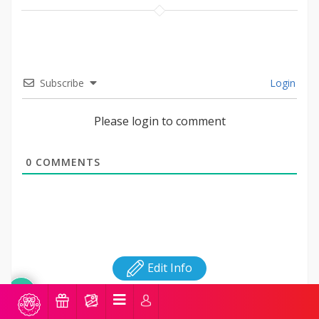
Subscribe
Login
Please login to comment
0
COMMENTS
Edit Info