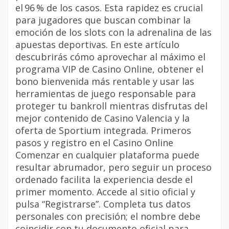
el 96 % de los casos. Esta rapidez es crucial
para jugadores que buscan combinar la
emoción de los slots con la adrenalina de las
apuestas deportivas. En este artículo
descubrirás cómo aprovechar al máximo el
programa VIP de Casino Online, obtener el
bono bienvenida más rentable y usar las
herramientas de juego responsable para
proteger tu bankroll mientras disfrutas del
mejor contenido de Casino Valencia y la
oferta de Sportium integrada. Primeros
pasos y registro en el Casino Online
Comenzar en cualquier plataforma puede
resultar abrumador, pero seguir un proceso
ordenado facilita la experiencia desde el
primer momento. Accede al sitio oficial y
pulsa “Registrarse”. Completa tus datos
personales con precisión; el nombre debe
coincidir con tu documento oficial para