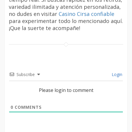
variedad ilimitada y atención personalizada,
no dudes en visitar
Casino Cirsa confiable
para experimentar todo lo mencionado aquí.
¡Que la suerte te acompañe!
Subscribe
Login
Please login to comment
0
COMMENTS