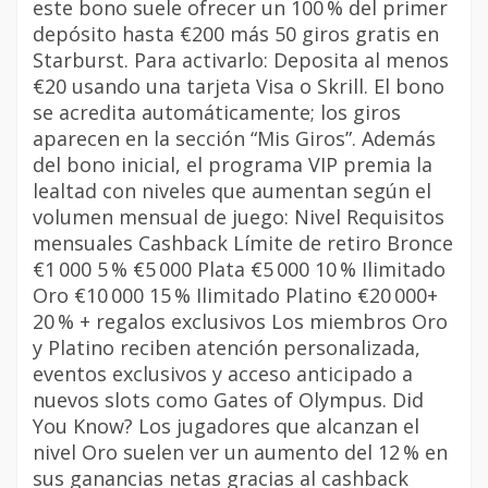
este bono suele ofrecer un 100 % del primer
depósito hasta €200 más 50 giros gratis en
Starburst. Para activarlo: Deposita al menos
€20 usando una tarjeta Visa o Skrill. El bono
se acredita automáticamente; los giros
aparecen en la sección “Mis Giros”. Además
del bono inicial, el programa VIP premia la
lealtad con niveles que aumentan según el
volumen mensual de juego: Nivel Requisitos
mensuales Cashback Límite de retiro Bronce
€1 000 5 % €5 000 Plata €5 000 10 % Ilimitado
Oro €10 000 15 % Ilimitado Platino €20 000+
20 % + regalos exclusivos Los miembros Oro
y Platino reciben atención personalizada,
eventos exclusivos y acceso anticipado a
nuevos slots como Gates of Olympus. Did
You Know? Los jugadores que alcanzan el
nivel Oro suelen ver un aumento del 12 % en
sus ganancias netas gracias al cashback