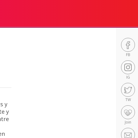
FB
IG
TW
s y
te y
ntre
Join
en