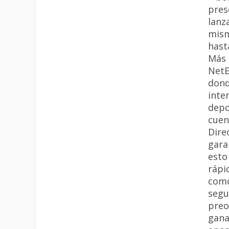
pres
lanz
mism
hast
Más 
NetE
dond
inter
depo
cuen
Dire
gara
esto
rápi
como
segu
preo
gana