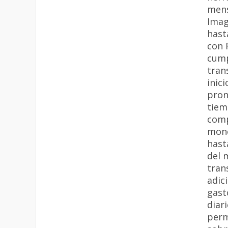
mens
Imag
hast
con 
cump
tran
inic
pron
tiem
comp
mone
hast
del 
tran
adic
gast
diar
perm