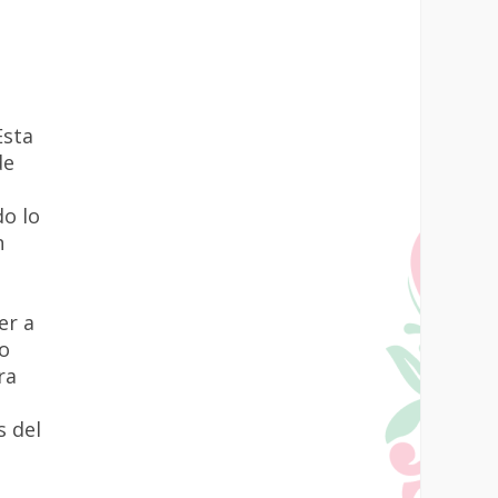
Esta
de
do lo
n
er a
lo
ra
s del