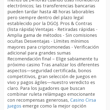
electrónicos; las transferencias bancarias
pueden tardar hasta 48 horas laborables
pero siempre dentro del plazo legal
establecido por la DGOJ. Pros & Contras
(lista rápida) Ventajas - Retiradas rápidas -
Amplia gama de métodos - Sin comisiones
ocultas Desventajas - Límites mínimos
mayores para criptomonedas - Verificación
adicional para grandes sumas
Recomendación final – Elige sabiamente tu
próximo casino Tras analizar los diferentes
aspectos—seguridad certificada, bonos
competitivos, gran selección de juegos en
vivo y pagos ágiles—nuestro veredicto es
claro. Para los jugadores que buscan
combinar ruleta relámpago emocionante
con recompensas generosas,
Casino Cirsa
juegos
emerge como la mejor opción