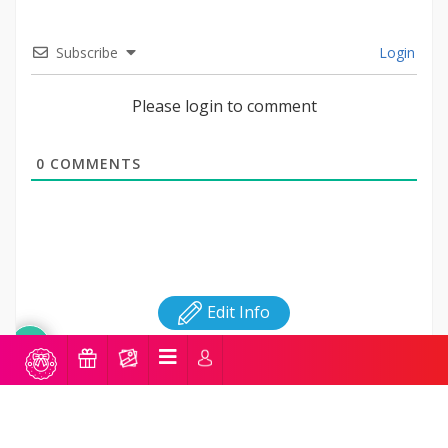
Subscribe
Login
Please login to comment
0
COMMENTS
Edit Info