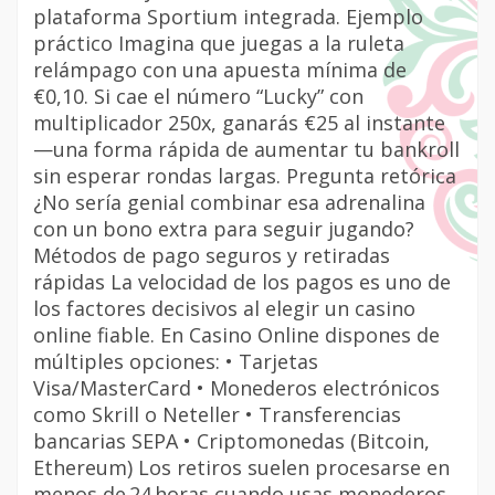
plataforma Sportium integrada. Ejemplo
práctico Imagina que juegas a la ruleta
relámpago con una apuesta mínima de
€0,10. Si cae el número “Lucky” con
multiplicador 250x, ganarás €25 al instante
—una forma rápida de aumentar tu bankroll
sin esperar rondas largas. Pregunta retórica
¿No sería genial combinar esa adrenalina
con un bono extra para seguir jugando?
Métodos de pago seguros y retiradas
rápidas La velocidad de los pagos es uno de
los factores decisivos al elegir un casino
online fiable. En Casino Online dispones de
múltiples opciones: • Tarjetas
Visa/MasterCard • Monederos electrónicos
como Skrill o Neteller • Transferencias
bancarias SEPA • Criptomonedas (Bitcoin,
Ethereum) Los retiros suelen procesarse en
menos de 24 horas cuando usas monederos