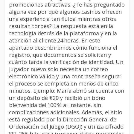
promociones atractivas. ¿Te has preguntado
alguna vez por qué algunos casinos ofrecen
una experiencia tan fluida mientras otros
resultan torpes? La respuesta está en la
tecnología detrás de la plataforma y en la
atención al cliente 24 horas. En este
apartado describiremos cómo funciona el
registro, qué documentos se solicitan y
cuánto tarda la verificación de identidad. Un
jugador nuevo solo necesita un correo
electrónico válido y una contraseña segura;
el proceso se completa en menos de cinco
minutos. Ejemplo: María abrió su cuenta con
un depósito de €20 y recibió un bono
bienvenida del 100 % al instante, sin
complicaciones adicionales. Además, el sitio
está regulado por la Dirección General de
Ordenación del Juego (DGOJ) y utiliza cifrado
SSL 256‑bits para proteger datos personales